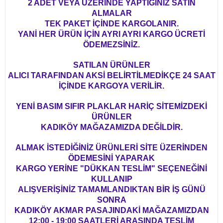
2 ADET VEYA ÜZERİNDE YAPTIĞINIZ SATIN
ALMALAR
TEK PAKET İÇİNDE KARGOLANIR.
YANİ HER ÜRÜN İÇİN AYRI AYRI KARGO ÜCRETİ
ÖDEMEZSİNİZ.
SATILAN ÜRÜNLER
ALICI TARAFINDAN AKSİ BELİRTİLMEDİKÇE 24 SAAT
İÇİNDE KARGOYA VERİLİR.
YENİ BASIM SIFIR PLAKLAR HARİÇ SİTEMİZDEKİ
ÜRÜNLER
KADIKÖY MAĞAZAMIZDA DEĞİLDİR.
ALMAK İSTEDİĞİNİZ ÜRÜNLERİ SİTE ÜZERİNDEN
ÖDEMESİNİ YAPARAK
KARGO YERİNE "DÜKKAN TESLİM" SEÇENEĞİNİ
KULLANIP
ALIŞVERİŞİNİZ TAMAMLANDIKTAN BİR İŞ GÜNÜ
SONRA
KADIKÖY AKMAR PASAJINDAKİ MAĞAZAMIZDAN
12:00 - 19:00 SAATLERİ ARASINDA TESLİM