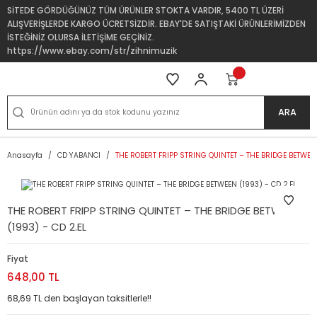
SİTEDE GÖRDÜĞÜNÜZ TÜM ÜRÜNLER STOKTA VARDIR, 5400 TL ÜZERİ
ALIŞVERİŞLERDE KARGO ÜCRETSİZDİR. EBAY'DE SATIŞTAKİ ÜRÜNLERİMİZDEN
İSTEĞİNİZ OLURSA İLETİŞİME GEÇİNİZ.
https://www.ebay.com/str/zihnimuzik
ARA
Anasayfa
CD YABANCI
THE ROBERT FRIPP STRING QUINTET – THE BRIDGE BETWEEN
THE ROBERT FRIPP STRING QUINTET – THE BRIDGE BETWEEN
(1993) - CD 2.EL
Fiyat
648,00 TL
68,69 TL den başlayan taksitlerle!!