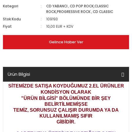
Kategori
CD YABANCI
,
CD POP ROCK,CLASSIC
ROCK,PROGRESSIVE ROCK
,
CD CLASSIC
Stok Kodu
109193
Fiyat
10,00 EUR + KDV
Gelince Haber Ver
Ürün Bilgisi
SİTEMİZDE SATIŞA KOYDUĞUMUZ 2.EL ÜRÜNLER
KONDİSYON OLARAK
"ÜRÜN BİLGİSİ" BÖLÜMÜNDE BİR ŞEY
BELİRTİLMEMİŞSE
TEMİZ, SORUNSUZ ÇALIŞIR DURUMDA YA DA
KULLANILMAMIŞ SIFIR
GİBİDİR.