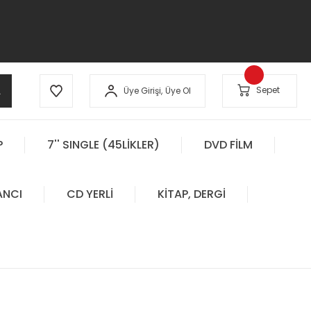
A
Sepet
Üye Girişi,
Üye Ol
P
7'' SINGLE (45LİKLER)
DVD FİLM
ANCI
CD YERLİ
KİTAP, DERGİ