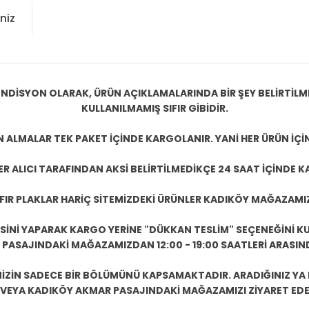
niz
NDİSYON OLARAK, ÜRÜN AÇIKLAMALARINDA BİR ŞEY BELİRTİLM
KULLANILMAMIŞ SIFIR GİBİDİR.
N ALMALAR TEK PAKET İÇİNDE KARGOLANIR. YANİ HER ÜRÜN İÇİ
R ALICI TARAFINDAN AKSİ BELİRTİLMEDİKÇE 24 SAAT İÇİNDE K
IFIR PLAKLAR HARİÇ SİTEMİZDEKİ ÜRÜNLER KADIKÖY MAĞAZAMI
ESİNİ YAPARAK KARGO YERİNE "DÜKKAN TESLİM" SEÇENEĞİNİ KU
ASAJINDAKİ MAĞAZAMIZDAN 12:00 - 19:00 SAATLERİ ARASINDA
ZİN SADECE BİR BÖLÜMÜNÜ KAPSAMAKTADIR. ARADIĞINIZ YA D
 VEYA KADIKÖY AKMAR PASAJINDAKİ MAĞAZAMIZI ZİYARET EDEB