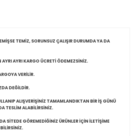
EMİŞSE TEMİZ, SORUNSUZ ÇALIŞIR DURUMDA YA DA
N AYRI AYRI KARGO ÜCRETİ ÖDEMEZSİNİZ.
ARGOYA VERİLİR.
ZDA DEĞİLDİR.
LLANIP ALIŞVERİŞİNİZ TAMAMLANDIKTAN BİR İŞ GÜNÜ
 TESLİM ALABİLİRSİNİZ.
A SİTEDE GÖREMEDİĞİNİZ ÜRÜNLER İÇİN İLETİŞİME
İLİRSİNİZ.