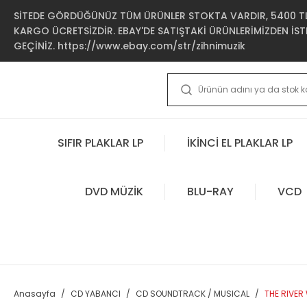
SİTEDE GÖRDÜĞÜNÜZ TÜM ÜRÜNLER STOKTA VARDIR, 5400 TL 
KARGO ÜCRETSİZDİR. EBAY'DE SATIŞTAKİ ÜRÜNLERİMİZDEN İSTE
GEÇİNİZ. https://www.ebay.com/str/zihnimuzik
SIFIR PLAKLAR LP
İKİNCİ EL PLAKLAR LP
DVD MÜZİK
BLU-RAY
VCD
Anasayfa
CD YABANCI
CD SOUNDTRACK / MUSICAL
THE RIVER