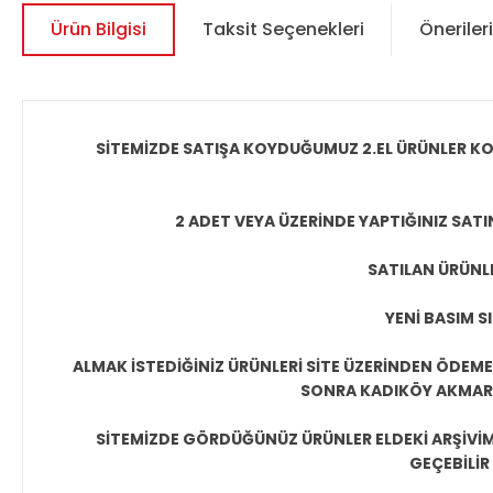
Ürün Bilgisi
Taksit Seçenekleri
Önerileri
SİTEMİZDE SATIŞA KOYDUĞUMUZ 2.EL ÜRÜNLER KO
2 ADET VEYA ÜZERİNDE YAPTIĞINIZ SATI
SATILAN ÜRÜNLE
YENİ BASIM S
ALMAK İSTEDİĞİNİZ ÜRÜNLERİ SİTE ÜZERİNDEN ÖDEM
SONRA KADIKÖY AKMAR P
SİTEMİZDE GÖRDÜĞÜNÜZ ÜRÜNLER ELDEKİ ARŞİVİMİ
GEÇEBİLİR