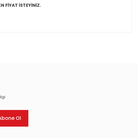
N FİYAT İSTEYİNİZ.
ıza iletebilirsiniz.
lgi.
Abone Ol