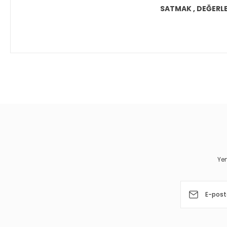
SATMAK , DEĞERLEN
Bu ürünün fiyat bilgisi, resim, ürün açıklamalarında ve diğer 
Görüş ve önerileriniz için teşekkür ederiz.
Ürün resmi kalitesiz, bozuk veya görüntülenemiyor.
Ürün açıklamasında eksik bilgiler bulunuyor.
Ürün bilgilerinde hatalar bulunuyor.
Yen
Ürün fiyatı diğer sitelerden daha pahalı.
Bu ürüne benzer farklı alternatifler olmalı.