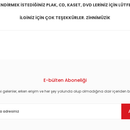
DİRMEK İSTEDİĞİNİZ PLAK, CD, KASET, DVD LERİNİZ İÇİN LÜTFE
İLGİNİZ İÇİN ÇOK TEŞEKKÜRLER. ZİHNİMÜZİK
konularda yetersiz gördüğünüz noktaları öneri formunu kullanarak tarafım
E-bülten Aboneliği
i gelenler, erken erişim ve her şey yolunda olup olmadığına dair içeriden bi