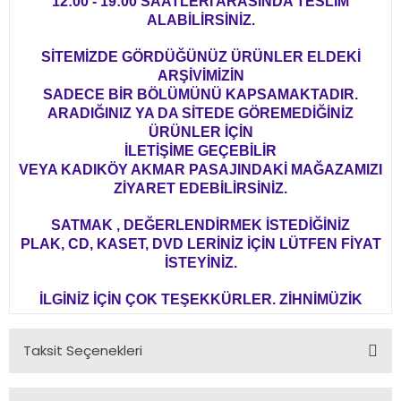
12:00 - 19:00 SAATLERİ ARASINDA TESLİM
ALABİLİRSİNİZ.
SİTEMİZDE GÖRDÜĞÜNÜZ ÜRÜNLER ELDEKİ
ARŞİVİMİZİN
SADECE BİR BÖLÜMÜNÜ KAPSAMAKTADIR.
ARADIĞINIZ YA DA SİTEDE GÖREMEDİĞİNİZ
ÜRÜNLER İÇİN
İLETİŞİME GEÇEBİLİR
VEYA KADIKÖY AKMAR PASAJINDAKİ MAĞAZAMIZI
ZİYARET EDEBİLİRSİNİZ.
SATMAK , DEĞERLENDİRMEK İSTEDİĞİNİZ
PLAK, CD, KASET, DVD LERİNİZ İÇİN LÜTFEN FİYAT
İSTEYİNİZ.
İLGİNİZ İÇİN ÇOK TEŞEKKÜRLER. ZİHNİMÜZİK
Taksit Seçenekleri