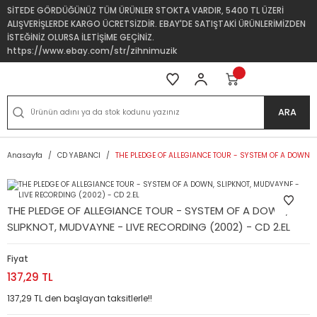
SİTEDE GÖRDÜĞÜNÜZ TÜM ÜRÜNLER STOKTA VARDIR, 5400 TL ÜZERİ
ALIŞVERİŞLERDE KARGO ÜCRETSİZDİR. EBAY'DE SATIŞTAKİ ÜRÜNLERİMİZDEN
İSTEĞİNİZ OLURSA İLETİŞİME GEÇİNİZ.
https://www.ebay.com/str/zihnimuzik
ARA
Anasayfa
CD YABANCI
THE PLEDGE OF ALLEGIANCE TOUR - SYSTEM OF A DOWN, 
THE PLEDGE OF ALLEGIANCE TOUR - SYSTEM OF A DOWN,
SLIPKNOT, MUDVAYNE - LIVE RECORDING (2002) - CD 2.EL
Fiyat
137,29 TL
137,29 TL den başlayan taksitlerle!!