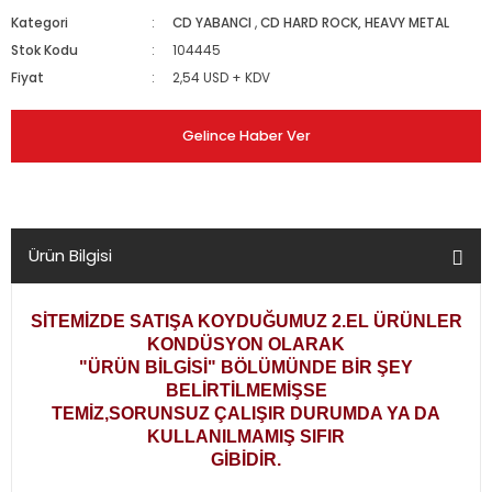
Kategori
CD YABANCI
,
CD HARD ROCK, HEAVY METAL
Stok Kodu
104445
Fiyat
2,54 USD + KDV
Gelince Haber Ver
Ürün Bilgisi
SİTEMİZDE SATIŞA KOYDUĞUMUZ 2.EL ÜRÜNLER
KONDÜSYON OLARAK
"ÜRÜN BİLGİSİ" BÖLÜMÜNDE BİR ŞEY
BELİRTİLMEMİŞSE
TEMİZ,SORUNSUZ ÇALIŞIR DURUMDA YA DA
KULLANILMAMIŞ SIFIR
GİBİDİR.