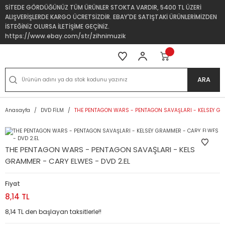
SİTEDE GÖRDÜĞÜNÜZ TÜM ÜRÜNLER STOKTA VARDIR, 5400 TL ÜZERİ
ALIŞVERİŞLERDE KARGO ÜCRETSİZDİR. EBAY'DE SATIŞTAKİ ÜRÜNLERİMİZDEN
İSTEĞİNİZ OLURSA İLETİŞİME GEÇİNİZ.
https://www.ebay.com/str/zihnimuzik
ARA
Anasayfa
DVD FİLM
THE PENTAGON WARS - PENTAGON SAVAŞLARI - KELSEY GRA
THE PENTAGON WARS - PENTAGON SAVAŞLARI - KELSEY
GRAMMER - CARY ELWES - DVD 2.EL
Fiyat
8,14 TL
8,14 TL den başlayan taksitlerle!!