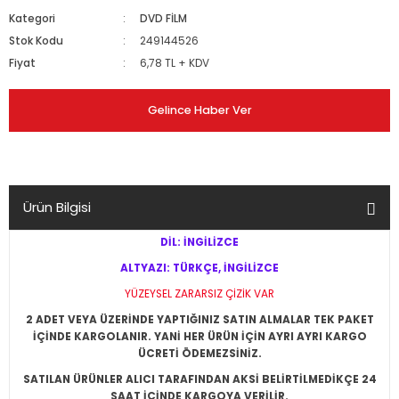
Kategori
DVD FİLM
Stok Kodu
249144526
Fiyat
6,78 TL + KDV
Gelince Haber Ver
Ürün Bilgisi
DİL: İNGİLİZCE
ALTYAZI: TÜRKÇE, İNGİLİZCE
YÜZEYSEL ZARARSIZ ÇİZİK VAR
2 ADET VEYA ÜZERİNDE YAPTIĞINIZ SATIN ALMALAR TEK PAKET
İÇİNDE KARGOLANIR. YANİ HER ÜRÜN İÇİN AYRI AYRI KARGO
ÜCRETİ ÖDEMEZSİNİZ.
SATILAN ÜRÜNLER ALICI TARAFINDAN AKSİ BELİRTİLMEDİKÇE 24
SAAT İÇİNDE KARGOYA VERİLİR.