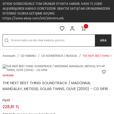
SİTEDE GÖRDÜĞÜNÜZ TÜM ÜRÜNLER STOKTA VARDIR, 5400 TL ÜZERİ
ALIŞVERİŞLERDE KARGO ÜCRETSİZDİR. EBAY'DE SATIŞTAKİ ÜRÜNLERİMİZDEN
İSTEĞİNİZ OLURSA İLETİŞİME GEÇİNİZ.
https://www.ebay.com/str/zihnimuzik
ARA
Anasayfa
CD YABANCI
CD SOUNDTRACK / MUSICAL
THE NEXT BEST THING S
WARNER
THE NEXT BEST THING SOUNDTRACK / MADONNA,
MANDALAY, METISSE, SOLAR TWINS, OLIVE (2000) - CD SIFIR
Fiyat
228,81 TL