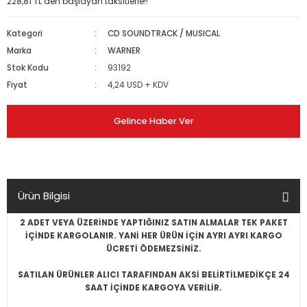
228,81 TL den başlayan taksitlerle!!
Kategori
CD SOUNDTRACK / MUSICAL
Marka
WARNER
Stok Kodu
93192
Fiyat
4,24 USD + KDV
Gelince Haber Ver
Ürün Bilgisi
2 ADET VEYA ÜZERİNDE YAPTIĞINIZ SATIN ALMALAR TEK PAKET
İÇİNDE KARGOLANIR. YANİ HER ÜRÜN İÇİN AYRI AYRI KARGO
ÜCRETİ ÖDEMEZSİNİZ.
SATILAN ÜRÜNLER ALICI TARAFINDAN AKSİ BELİRTİLMEDİKÇE 24
SAAT İÇİNDE KARGOYA VERİLİR.