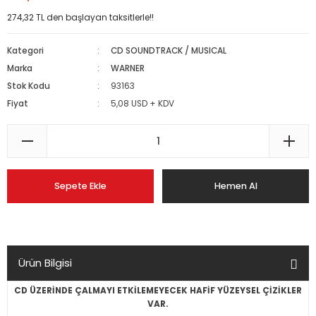
274,32 TL den başlayan taksitlerle!!
Kategori
CD SOUNDTRACK / MUSICAL
Marka
WARNER
Stok Kodu
93163
Fiyat
5,08 USD + KDV
Sepete Ekle
Hemen Al
Ürün Bilgisi
CD ÜZERİNDE ÇALMAYI ETKİLEMEYECEK HAFİF YÜZEYSEL ÇİZİKLER
VAR.