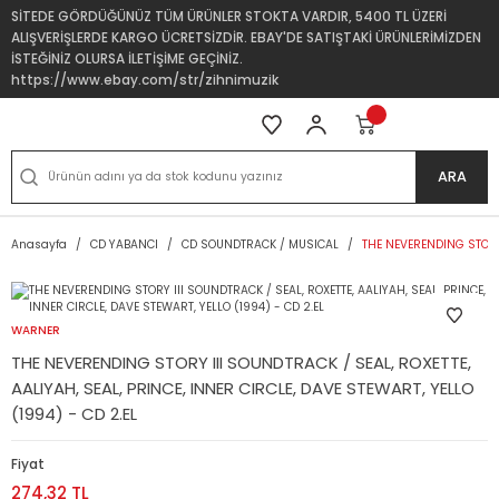
SİTEDE GÖRDÜĞÜNÜZ TÜM ÜRÜNLER STOKTA VARDIR, 5400 TL ÜZERİ
ALIŞVERİŞLERDE KARGO ÜCRETSİZDİR. EBAY'DE SATIŞTAKİ ÜRÜNLERİMİZDEN
İSTEĞİNİZ OLURSA İLETİŞİME GEÇİNİZ.
https://www.ebay.com/str/zihnimuzik
ARA
Anasayfa
CD YABANCI
CD SOUNDTRACK / MUSICAL
THE NEVERENDING STORY I
WARNER
THE NEVERENDING STORY III SOUNDTRACK / SEAL, ROXETTE,
AALIYAH, SEAL, PRINCE, INNER CIRCLE, DAVE STEWART, YELLO
(1994) - CD 2.EL
Fiyat
274,32 TL