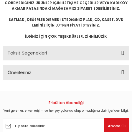
GÖREMEDİĞİNİZ ÜRÜNLER İÇİN İLETİŞİME GEÇEBİLİR VEYA KADIKÖY
AKMAR PASAJINDAKİ MAĞAZAMIZI ZİYARET EDEBİLİRSİNİZ.
SATMAK , DEĞERLENDİRMEK İSTEDİĞİNİZ PLAK, CD, KASET, DVD
LERİNİZ İÇİN LÜTFEN FİYAT İSTEYİNİZ.
İLGİNİZ İÇİN ÇOK TEŞEKKÜRLER. ZİHNİMÜZİK
Taksit Seçenekleri
Önerileriniz
Bu ürünün fiyat bilgisi, resim, ürün açıklamalarında ve diğer
konularda yetersiz gördüğünüz noktaları öneri formunu
kullanarak tarafımıza iletebilirsiniz.
Görüş ve önerileriniz için teşekkür ederiz.
E-bülten Aboneliği
Yeni gelenler, erken erişim ve her şey yolunda olup olmadığına dair içeriden bilgi.
Ürün resmi kalitesiz, bozuk veya görüntülenemiyor.
Ürün açıklamasında eksik bilgiler bulunuyor.
Abone Ol