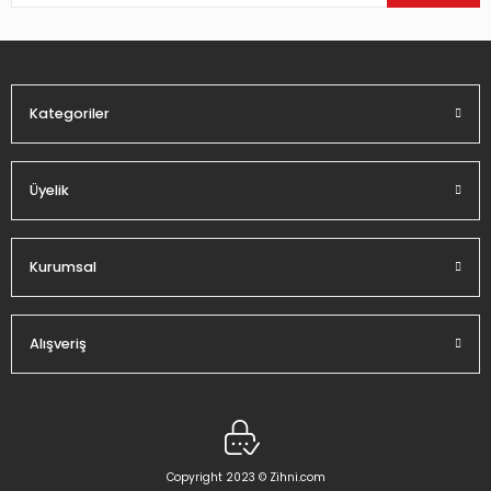
Ürün bilgilerinde hatalar bulunuyor.
Ürün fiyatı diğer sitelerden daha pahalı.
Bu ürüne benzer farklı alternatifler olmalı.
Kategoriler
Üyelik
Gönder
Kurumsal
Alışveriş
Copyright 2023 © Zihni.com