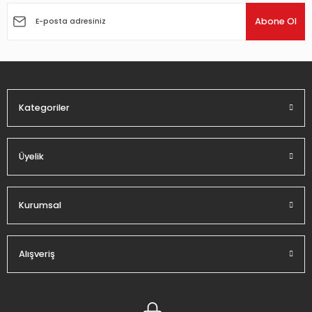
Ürün açıklamasında eksik bilgiler bulunuyor.
Abone Ol
Ürün bilgilerinde hatalar bulunuyor.
Ürün fiyatı diğer sitelerden daha pahalı.
Bu ürüne benzer farklı alternatifler olmalı.
Kategoriler
Üyelik
Gönder
Kurumsal
Alışveriş