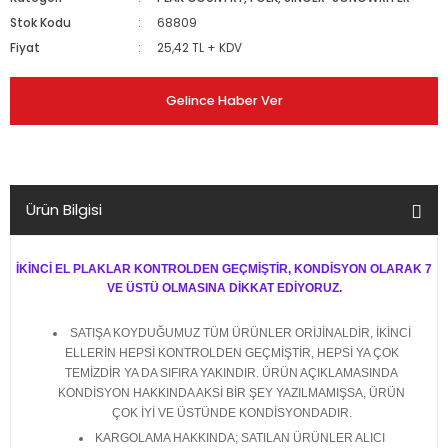
Stok Kodu
68809
Fiyat
25,42 TL + KDV
Gelince Haber Ver
Ürün Bilgisi
İKİNCİ EL PLAKLAR KONTROLDEN GEÇMİŞTİR, KONDİSYON OLARAK 7
VE ÜSTÜ OLMASINA DİKKAT EDİYORUZ.
SATIŞA KOYDUĞUMUZ TÜM ÜRÜNLER ORİJİNALDİR, İKİNCİ
ELLERİN HEPSİ KONTROLDEN GEÇMİŞTİR, HEPSİ YA ÇOK
TEMİZDİR YA DA SIFIRA YAKINDIR. ÜRÜN AÇIKLAMASINDA
KONDİSYON HAKKINDA AKSİ BİR ŞEY YAZILMAMIŞSA, ÜRÜN
ÇOK İYİ VE ÜSTÜNDE KONDİSYONDADIR.
KARGOLAMA HAKKINDA; SATILAN ÜRÜNLER ALICI