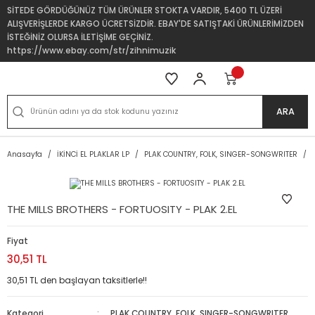
SİTEDE GÖRDÜĞÜNÜZ TÜM ÜRÜNLER STOKTA VARDIR, 5400 TL ÜZERİ
ALIŞVERİŞLERDE KARGO ÜCRETSİZDİR. EBAY'DE SATIŞTAKİ ÜRÜNLERİMİZDEN
İSTEĞİNİZ OLURSA İLETİŞİME GEÇİNİZ.
https://www.ebay.com/str/zihnimuzik
ARA
Anasayfa
İKİNCİ EL PLAKLAR LP
PLAK COUNTRY, FOLK, SINGER-SONGWRITER
THE MILLS BROTHERS - FORTUOSITY - PLAK 2.EL
Fiyat
30,51 TL
30,51 TL den başlayan taksitlerle!!
Kategori
PLAK COUNTRY, FOLK, SINGER-SONGWRITER