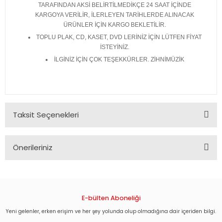
TARAFINDAN AKSİ BELİRTİLMEDİKÇE 24 SAAT İÇİNDE
KARGOYA VERİLİR, İLERLEYEN TARİHLERDE ALINACAK
ÜRÜNLER İÇİN KARGO BEKLETİLİR.
TOPLU PLAK, CD, KASET, DVD LERİNİZ İÇİN LÜTFEN FİYAT
İSTEYİNİZ.
İLGİNİZ İÇİN ÇOK TEŞEKKÜRLER. ZİHNİMÜZİK
Taksit Seçenekleri
Önerileriniz
Bu ürünün fiyat bilgisi, resim, ürün açıklamalarında ve diğer
konularda yetersiz gördüğünüz noktaları öneri formunu
kullanarak tarafımıza iletebilirsiniz.
Görüş ve önerileriniz için teşekkür ederiz.
E-bülten Aboneliği
Yeni gelenler, erken erişim ve her şey yolunda olup olmadığına dair içeriden bilgi.
Ürün resmi kalitesiz, bozuk veya görüntülenemiyor.