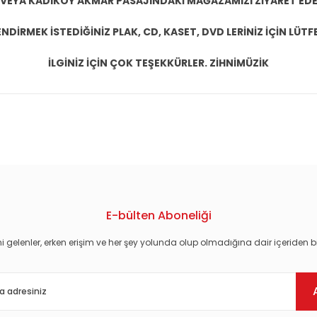
 VEYA KADIKÖY AKMAR PASAJINDAKİ MAĞAZAMIZI ZİYARET EDEB
DİRMEK İSTEDİĞİNİZ PLAK, CD, KASET, DVD LERİNİZ İÇİN LÜTFE
İLGİNİZ İÇİN ÇOK TEŞEKKÜRLER. ZİHNİMÜZİK
konularda yetersiz gördüğünüz noktaları öneri formunu kullanarak tarafım
E-bülten Aboneliği
i gelenler, erken erişim ve her şey yolunda olup olmadığına dair içeriden bi