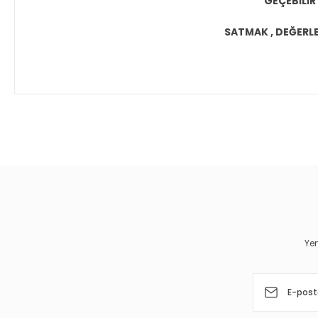
GEÇEBİLİR
SATMAK , DEĞERLEN
Bu ürünün fiyat bilgisi, resim, ürün açıklamalarında ve diğer 
Görüş ve önerileriniz için teşekkür ederiz.
Ürün resmi kalitesiz, bozuk veya görüntülenemiyor.
Ürün açıklamasında eksik bilgiler bulunuyor.
Ürün bilgilerinde hatalar bulunuyor.
Yen
Ürün fiyatı diğer sitelerden daha pahalı.
Bu ürüne benzer farklı alternatifler olmalı.