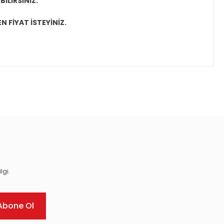
İLİRSİNİZ.
N FİYAT İSTEYİNİZ.
ıza iletebilirsiniz.
lgi.
Abone Ol