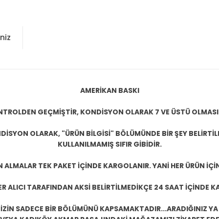
niz
AMERİKAN BASKI
KONTROLDEN GEÇMİŞTİR, KONDİSYON OLARAK 7 VE ÜSTÜ OLMASI
DİSYON OLARAK, "ÜRÜN BİLGİSİ" BÖLÜMÜNDE BİR ŞEY BELİRTİ
KULLANILMAMIŞ SIFIR GİBİDİR.
N ALMALAR TEK PAKET İÇİNDE KARGOLANIR. YANİ HER ÜRÜN İÇİ
R ALICI TARAFINDAN AKSİ BELİRTİLMEDİKÇE 24 SAAT İÇİNDE K
ZİN SADECE BİR BÖLÜMÜNÜ KAPSAMAKTADIR...ARADIĞINIZ YA D