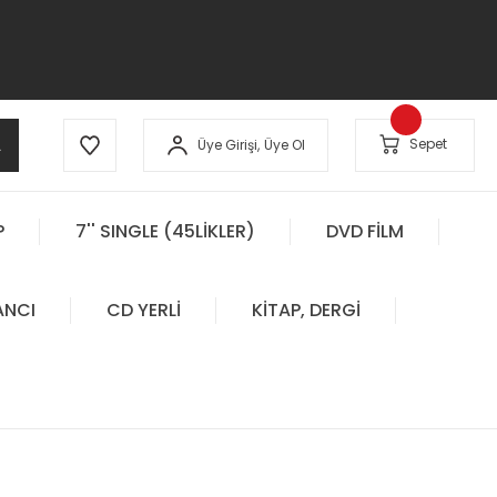
A
Sepet
Üye Girişi,
Üye Ol
P
7'' SINGLE (45LİKLER)
DVD FİLM
ANCI
CD YERLİ
KİTAP, DERGİ