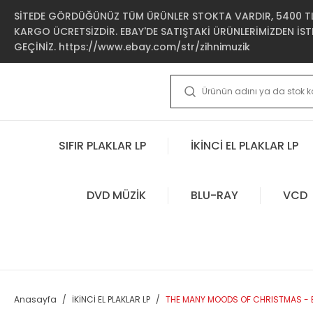
SİTEDE GÖRDÜĞÜNÜZ TÜM ÜRÜNLER STOKTA VARDIR, 5400 TL 
KARGO ÜCRETSİZDİR. EBAY'DE SATIŞTAKİ ÜRÜNLERİMİZDEN İSTE
GEÇİNİZ. https://www.ebay.com/str/zihnimuzik
SIFIR PLAKLAR LP
İKİNCİ EL PLAKLAR LP
DVD MÜZİK
BLU-RAY
VCD
Anasayfa
İKİNCİ EL PLAKLAR LP
THE MANY MOODS OF CHRISTMAS - BAR