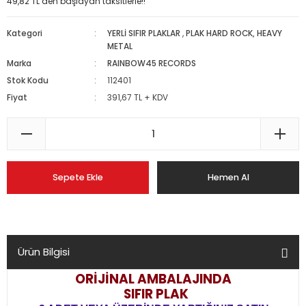
49,82 TL den başlayan taksitlerle!!
Kategori
YERLİ SIFIR PLAKLAR
,
PLAK HARD ROCK, HEAVY
METAL
Marka
RAINBOW45 RECORDS
Stok Kodu
112401
Fiyat
391,67 TL + KDV
Sepete Ekle
Hemen Al
Ürün Bilgisi
ORİJİNAL AMBALAJINDA
SIFIR PLAK