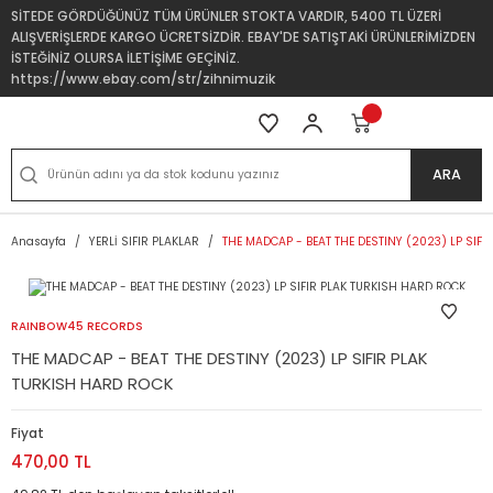
SİTEDE GÖRDÜĞÜNÜZ TÜM ÜRÜNLER STOKTA VARDIR, 5400 TL ÜZERİ
ALIŞVERİŞLERDE KARGO ÜCRETSİZDİR. EBAY'DE SATIŞTAKİ ÜRÜNLERİMİZDEN
İSTEĞİNİZ OLURSA İLETİŞİME GEÇİNİZ.
https://www.ebay.com/str/zihnimuzik
ARA
Anasayfa
YERLİ SIFIR PLAKLAR
THE MADCAP - BEAT THE DESTINY (2023) LP SIF
RAINBOW45 RECORDS
THE MADCAP - BEAT THE DESTINY (2023) LP SIFIR PLAK
TURKISH HARD ROCK
Fiyat
470,00 TL