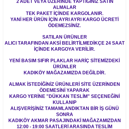
2 ADET VEYA ÜZERİNDE YAPTIĞINIZ SATIN
ALMALAR
TEK PAKET İÇİNDE KARGOLANIR.
YANİ HER ÜRÜN İÇİN AYRI AYRI KARGO ÜCRETİ
ÖDEMEZSİNİZ.
SATILAN ÜRÜNLER
ALICI TARAFINDAN AKSİ BELİRTİLMEDİKÇE 24 SAAT
İÇİNDE KARGOYA VERİLİR.
YENİ BASIM SIFIR PLAKLAR HARİÇ SİTEMİZDEKİ
ÜRÜNLER
KADIKÖY MAĞAZAMIZDA DEĞİLDİR.
ALMAK İSTEDİĞİNİZ ÜRÜNLERİ SİTE ÜZERİNDEN
ÖDEMESİNİ YAPARAK
KARGO YERİNE "DÜKKAN TESLİM" SEÇENEĞİNİ
KULLANIP
ALIŞVERİŞİNİZ TAMAMLANDIKTAN BİR İŞ GÜNÜ
SONRA
KADIKÖY AKMAR PASAJINDAKİ MAĞAZAMIZDAN
12:00 - 19:00 SAATLERİ ARASINDA TESLİM