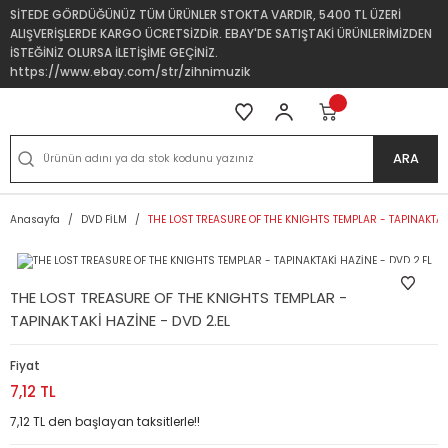
SİTEDE GÖRDÜĞÜNÜZ TÜM ÜRÜNLER STOKTA VARDIR, 5400 TL ÜZERİ
ALIŞVERİŞLERDE KARGO ÜCRETSİZDİR. EBAY'DE SATIŞTAKİ ÜRÜNLERİMİZDEN
İSTEĞİNİZ OLURSA İLETİŞİME GEÇİNİZ.
https://www.ebay.com/str/zihnimuzik
ARA
Anasayfa
DVD FİLM
THE LOST TREASURE OF THE KNIGHTS TEMPLAR - TAPINAKTAKİ
THE LOST TREASURE OF THE KNIGHTS TEMPLAR -
TAPINAKTAKİ HAZİNE - DVD 2.EL
Fiyat
7,12 TL
7,12 TL den başlayan taksitlerle!!