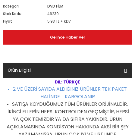
Kategori
DVD FİLM
Stok Kodu
46230
Fiyat
5,93 TL + KDV
Gelince Haber Ver
Ürün Bilgisi
DİL: TÜRKÇE
2 VE ÜZERİ SAYIDA ALDIĞINIZ ÜRÜNLER TEK PAKET
HALİNDE KARGOLANIR
SATIŞA KOYDUĞUMUZ TÜM ÜRÜNLER ORİJİNALDİR,
İKİNCİ ELLERİN HEPSİ KONTROLDEN GEÇMİŞTİR, HEPSİ
YA ÇOK TEMİZDİR YA DA SIFIRA YAKINDIR. ÜRÜN
AÇIKLAMASINDA KONDİSYON HAKKINDA AKSİ BİR ŞEY
YAZILMAMIŞSA, ÜRÜN ÇOK İYİ VE ÜSTÜNDE