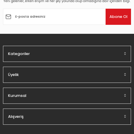
Yeni gelenler, erken erişim ve her şey yolunda olup olmadığına dair içeriden bilgi.
Ürün resmi kalitesiz, bozuk veya görüntülenemiyor.
Ürün açıklamasında eksik bilgiler bulunuyor.
Abone Ol
Ürün bilgilerinde hatalar bulunuyor.
Ürün fiyatı diğer sitelerden daha pahalı.
Bu ürüne benzer farklı alternatifler olmalı.
Kategoriler
Üyelik
Gönder
Kurumsal
Alışveriş