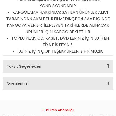
KONDİSYONDADIR.
KARGOLAMA HAKKINDA; SATILAN ÜRÜNLER ALICI
TARAFINDAN AKSİ BELİRTİLMEDİKÇE 24 SAAT İÇİNDE
KARGOYA VERİLİR, İLERLEYEN TARİHLERDE ALINACAK
ÜRÜNLER İÇİN KARGO BEKLETİLİR.
TOPLU PLAK, CD, KASET, DVD LERİNİZ İÇİN LÜTFEN
FİYAT İSTEYİNİZ.
İLGİNİZ İÇİN ÇOK TEŞEKKÜRLER. ZİHNİMÜZİK
Taksit Seçenekleri
Önerileriniz
Bu ürünün fiyat bilgisi, resim, ürün açıklamalarında ve diğer
konularda yetersiz gördüğünüz noktaları öneri formunu
kullanarak tarafımıza iletebilirsiniz.
Görüş ve önerileriniz için teşekkür ederiz.
E-bülten Aboneliği