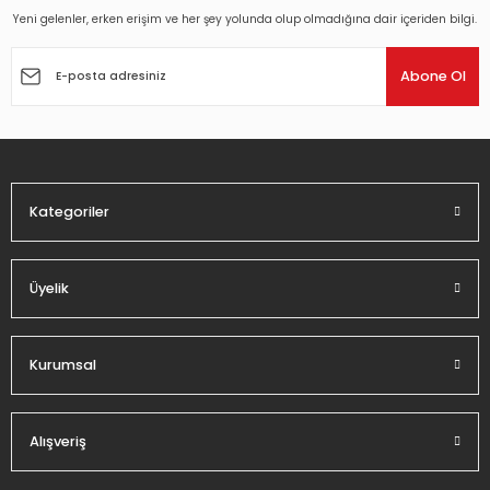
Yeni gelenler, erken erişim ve her şey yolunda olup olmadığına dair içeriden bilgi.
Ürün resmi kalitesiz, bozuk veya görüntülenemiyor.
Ürün açıklamasında eksik bilgiler bulunuyor.
Abone Ol
Ürün bilgilerinde hatalar bulunuyor.
Ürün fiyatı diğer sitelerden daha pahalı.
Bu ürüne benzer farklı alternatifler olmalı.
Kategoriler
Üyelik
Gönder
Kurumsal
Alışveriş