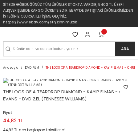
SİTEDE GÖRDÜĞÜNÜZ TÜM ÜRÜNLER STOKTA VARDIR, 5400 TL ÜZERİ
ALIŞVERİŞLERDE KARGO ÜCRETSİZDİR. EBAY'DE SATIŞTAKİ ÜRÜNLERİMİZDEN
İSTEĞİNİZ OLURSA İLETİŞİME GEÇİNİZ.
https://www.ebay.com/str/zihnimuzik
ARA
Anasayfa
DVD FİLM
THE LOOS OF A TEARDROP DIAMOND - KAYIP ELMAS - CHRIS 
THE LOOS OF A TEARDROP DIAMOND - KAYIP ELMAS - CHRIS
EVANS - DVD 2.EL (TENNESEE WILLIAMS)
Fiyat
44,82 TL
44,82 TL den başlayan taksitlerle!!