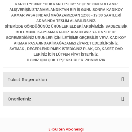
KARGO YERİNE "DÜKKAN TESLİM" SEÇENEĞİNİ KULLANIP
ALIŞVERİŞİNİZ TAMAMLANDIKTAN BİR İŞ GÜNÜ SONRA KADIKÖY
AKMAR PASAJINDAKİ MAĞAZAMIZDAN 12:00 - 19:00 SAATLERİ
ARASINDA TESLİM ALABİLİRSİNİZ.
SİTEMİZDE GÖRDÜĞÜNÜZ ÜRÜNLER ELDEKİ ARŞİVİMİZİN SADECE BİR
BÖLÜMÜNÜ KAPSAMAKTADIR. ARADIĞINIZ YA DA SİTEDE
GÖREMEDİĞİNİZ ÜRÜNLER İÇİN İLETİŞİME GEÇEBİLİR VEYA KADIKÖY
AKMAR PASAJINDAKİ MAĞAZAMIZI ZİYARET EDEBİLİRSİNİZ.
SATMAK , DEĞERLENDİRMEK İSTEDİĞİNİZ PLAK, CD, KASET, DVD
LERİNİZ İÇİN LÜTFEN FİYAT İSTEYİNİZ.
İLGİNİZ İÇİN ÇOK TEŞEKKÜRLER. ZİHNİMÜZİK
Taksit Seçenekleri
Önerileriniz
Bu ürünün fiyat bilgisi, resim, ürün açıklamalarında ve diğer
konularda yetersiz gördüğünüz noktaları öneri formunu
kullanarak tarafımıza iletebilirsiniz.
Görüş ve önerileriniz için teşekkür ederiz.
E-bülten Aboneliği