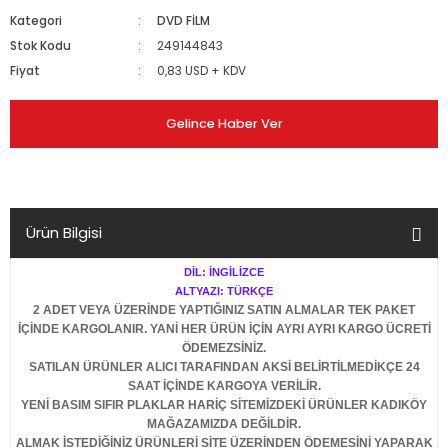
Kategori
DVD FİLM
Stok Kodu
249144843
Fiyat
0,83 USD + KDV
Gelince Haber Ver
Ürün Bilgisi
DİL: İNGİLİZCE
ALTYAZI: TÜRKÇE
2 ADET VEYA ÜZERİNDE YAPTIĞINIZ SATIN ALMALAR TEK PAKET
İÇİNDE KARGOLANIR. YANİ HER ÜRÜN İÇİN AYRI AYRI KARGO ÜCRETİ
ÖDEMEZSİNİZ.
SATILAN ÜRÜNLER ALICI TARAFINDAN AKSİ BELİRTİLMEDİKÇE 24
SAAT İÇİNDE KARGOYA VERİLİR.
YENİ BASIM SIFIR PLAKLAR HARİÇ SİTEMİZDEKİ ÜRÜNLER KADIKÖY
MAĞAZAMIZDA DEĞİLDİR.
ALMAK İSTEDİĞİNİZ ÜRÜNLERİ SİTE ÜZERİNDEN ÖDEMESİNİ YAPARAK