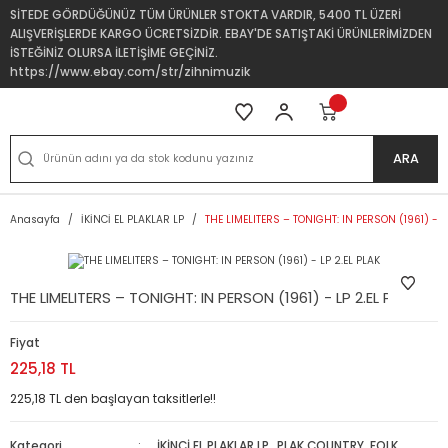
SİTEDE GÖRDÜĞÜNÜZ TÜM ÜRÜNLER STOKTA VARDIR, 5400 TL ÜZERİ
ALIŞVERİŞLERDE KARGO ÜCRETSİZDİR. EBAY'DE SATIŞTAKİ ÜRÜNLERİMİZDEN
İSTEĞİNİZ OLURSA İLETİŞİME GEÇİNİZ.
https://www.ebay.com/str/zihnimuzik
ARA
Anasayfa
İKİNCİ EL PLAKLAR LP
THE LIMELITERS – TONIGHT: IN PERSON (1961) - L
THE LIMELITERS – TONIGHT: IN PERSON (1961) - LP 2.EL PLAK
Fiyat
225,18 TL
225,18 TL den başlayan taksitlerle!!
Kategori
İKİNCİ EL PLAKLAR LP
,
PLAK COUNTRY, FOLK,