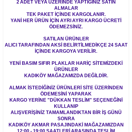
2 ADET VEYA ÜZERİNDE YAPTIĞINIZ SATIN
ALMALAR
TEK PAKET İÇİNDE KARGOLANIR.
YANİ HER ÜRÜN İÇİN AYRI AYRI KARGO ÜCRETİ
ÖDEMEZSİNİZ.
SATILAN ÜRÜNLER
ALICI TARAFINDAN AKSİ BELİRTİLMEDİKÇE 24 SAAT
İÇİNDE KARGOYA VERİLİR.
YENİ BASIM SIFIR PLAKLAR HARİÇ SİTEMİZDEKİ
ÜRÜNLER
KADIKÖY MAĞAZAMIZDA DEĞİLDİR.
ALMAK İSTEDİĞİNİZ ÜRÜNLERİ SİTE ÜZERİNDEN
ÖDEMESİNİ YAPARAK
KARGO YERİNE "DÜKKAN TESLİM" SEÇENEĞİNİ
KULLANIP
ALIŞVERİŞİNİZ TAMAMLANDIKTAN BİR İŞ GÜNÜ
SONRA
KADIKÖY AKMAR PASAJINDAKİ MAĞAZAMIZDAN
12:00 - 19:00 SAATLERİ ARASINDA TESLİM