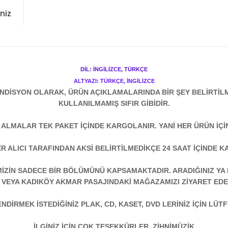
niz
DİL: İNGİLİZCE, TÜRKÇE
ALTYAZI: TÜRKÇE, İNGİLİZCE
NDİSYON OLARAK, ÜRÜN AÇIKLAMALARINDA BİR ŞEY BELİRTİL
KULLANILMAMIŞ SIFIR GİBİDİR.
N ALMALAR TEK PAKET İÇİNDE KARGOLANIR. YANİ HER ÜRÜN İÇİ
R ALICI TARAFINDAN AKSİ BELİRTİLMEDİKÇE 24 SAAT İÇİNDE K
ZİN SADECE BİR BÖLÜMÜNÜ KAPSAMAKTADIR. ARADIĞINIZ YA D
 VEYA KADIKÖY AKMAR PASAJINDAKİ MAĞAZAMIZI ZİYARET EDEB
DİRMEK İSTEDİĞİNİZ PLAK, CD, KASET, DVD LERİNİZ İÇİN LÜTFE
İLGİNİZ İÇİN ÇOK TEŞEKKÜRLER. ZİHNİMÜZİK