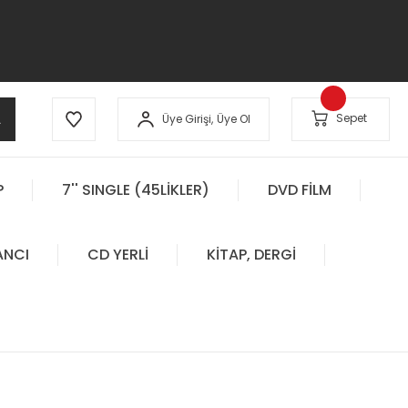
A
Sepet
Üye Girişi,
Üye Ol
P
7'' SINGLE (45LİKLER)
DVD FİLM
ANCI
CD YERLİ
KİTAP, DERGİ