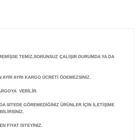
MEMİŞSE TEMİZ,SORUNSUZ ÇALIŞIR DURUMDA YA DA
N AYRI AYRI KARGO ÜCRETİ ÖDEMEZSİNİZ.
ARGOYA VERİLİR.
A SİTEDE GÖREMEDİĞİNİZ ÜRÜNLER İÇİN İLETİŞİME
İLİRSİNİZ.
N FİYAT İSTEYİNİZ.