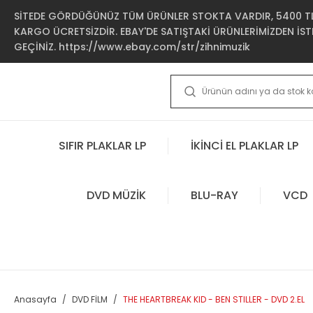
SİTEDE GÖRDÜĞÜNÜZ TÜM ÜRÜNLER STOKTA VARDIR, 5400 TL 
KARGO ÜCRETSİZDİR. EBAY'DE SATIŞTAKİ ÜRÜNLERİMİZDEN İSTE
GEÇİNİZ. https://www.ebay.com/str/zihnimuzik
SIFIR PLAKLAR LP
İKİNCİ EL PLAKLAR LP
DVD MÜZİK
BLU-RAY
VCD
Anasayfa
DVD FİLM
THE HEARTBREAK KID - BEN STILLER - DVD 2.EL