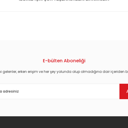
konularda yetersiz gördüğünüz noktaları öneri formunu kullanarak tarafım
E-bülten Aboneliği
i gelenler, erken erişim ve her şey yolunda olup olmadığına dair içeriden bi
Gönder