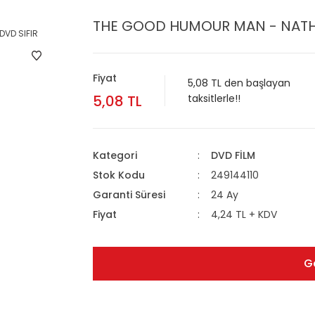
THE GOOD HUMOUR MAN - NATHA
Fiyat
5,08 TL den başlayan
5,08 TL
taksitlerle!!
Kategori
DVD FİLM
Stok Kodu
249144110
Garanti Süresi
24 Ay
Fiyat
4,24 TL + KDV
G