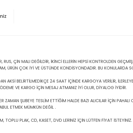
niz
US, ÇİN MALI DEĞİLDİR, İKİNCİ ELLERİN HEPSİ KONTROLDEN GEÇMİŞT
AM, ÜRÜN ÇOK İYİ VE ÜSTÜNDE KONDİSYONDADIR. BU KONULARDA 
 AKSİ BELİRTİLMEDİKÇE 24 SAAT İÇİNDE KARGOYA VERİLİR, İLERLEYE
U ÖDEME VE KARGO İÇİN MESAJ ATMANIZ İYİ OLUR, DİYALOG İYİDİR.
ER ZAMAN ŞUBEYE TESLİM ETTİĞİM HALDE BAZI ALICILAR İÇİN PAHALI
ABUL ETMEK MÜMKÜN DEĞİL .
TOPLU PLAK, CD, KASET, DVD LERİNİZ İÇİN LÜTFEN FİYAT İSTEYİNİZ.