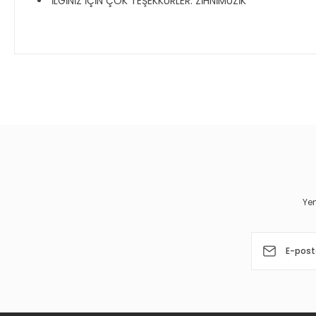
İLGİNİZ İÇİN ÇOK TEŞEKKÜRLER. ZİHNİMÜZİK
Bu ürünün fiyat bilgisi, resim, ürün açıklamalarında ve diğer 
Görüş ve önerileriniz için teşekkür ederiz.
Ürün resmi kalitesiz, bozuk veya görüntülenemiyor.
Ürün açıklamasında eksik bilgiler bulunuyor.
Ürün bilgilerinde hatalar bulunuyor.
Yen
Ürün fiyatı diğer sitelerden daha pahalı.
Bu ürüne benzer farklı alternatifler olmalı.