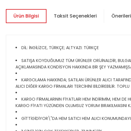
Ürün Bilgisi
Taksit Seçenekleri
Önerileri
DİL: İNGİLİZCE, TÜRKÇE; ALTYAZI: TÜRKÇE
SATIŞA KOYDUĞUMUZ TÜM ÜRÜNLER ORİJİNALDİR, BULGAR, R
AÇIKLAMASINDA KONDİSYON HAKKINDA BİR ŞEY YAZMAMIŞS
KARGOLAMA HAKKINDA; SATILAN ÜRÜNLER ALICI TARAFINDAN
ALICI DİĞER KARGO FİRMALARI TERCİHİNİ BİLDİREBİLİR. TOPL
KARGO FİRMALARININ FİYATLARI HEM İNDİRİMİM, HEM DE H
KARGO FİYATI YÜZÜNDEN OLUMSUZ YORUM BIRAKILMASINI K
GİTTİGİDİYOR\"DA HEM SATICI HEM ALICI KONUMUNDAYIM, 