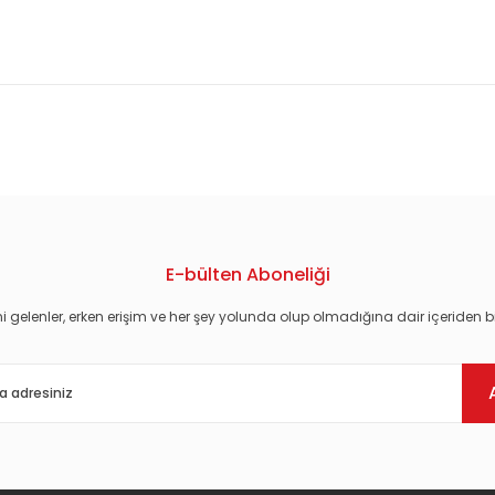
konularda yetersiz gördüğünüz noktaları öneri formunu kullanarak tarafım
E-bülten Aboneliği
i gelenler, erken erişim ve her şey yolunda olup olmadığına dair içeriden bi