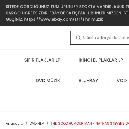
SİTEDE GÖRDÜĞÜNÜZ TÜM ÜRÜNLER STOKTA VARDIR, 5400 TL 
KARGO ÜCRETSİZDİR. EBAY'DE SATIŞTAKİ ÜRÜNLERİMİZDEN İSTE
GEÇİNİZ. https://www.ebay.com/str/zihnimuzik
SIFIR PLAKLAR LP
İKİNCİ EL PLAKLAR LP
DVD MÜZİK
BLU-RAY
VCD
Anasayfa
DVD FİLM
THE GOOD HUMOUR MAN - NATHAN STEVENS DV