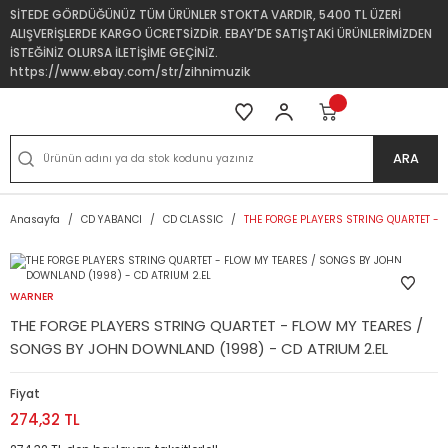
SİTEDE GÖRDÜĞÜNÜZ TÜM ÜRÜNLER STOKTA VARDIR, 5400 TL ÜZERİ
ALIŞVERİŞLERDE KARGO ÜCRETSİZDİR. EBAY'DE SATIŞTAKİ ÜRÜNLERİMİZDEN
İSTEĞİNİZ OLURSA İLETİŞİME GEÇİNİZ.
https://www.ebay.com/str/zihnimuzik
ARA
Anasayfa
CD YABANCI
CD CLASSIC
THE FORGE PLAYERS STRING QUARTET - 
WARNER
THE FORGE PLAYERS STRING QUARTET - FLOW MY TEARES /
SONGS BY JOHN DOWNLAND (1998) - CD ATRIUM 2.EL
Fiyat
274,32 TL