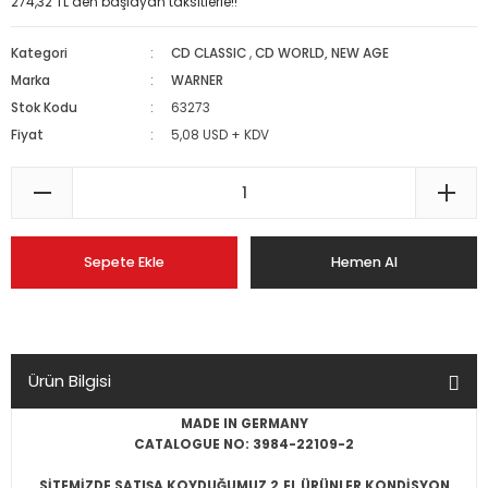
274,32 TL den başlayan taksitlerle!!
Kategori
CD CLASSIC
,
CD WORLD, NEW AGE
Marka
WARNER
Stok Kodu
63273
Fiyat
5,08 USD + KDV
Sepete Ekle
Hemen Al
Ürün Bilgisi
MADE IN GERMANY
CATALOGUE NO: 3984-22109-2
SİTEMİZDE SATIŞA KOYDUĞUMUZ 2.EL ÜRÜNLER KONDİSYON