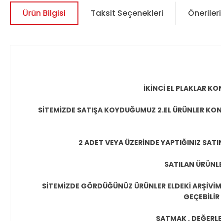
Ürün Bilgisi
Taksit Seçenekleri
Önerileri
İKİNCİ EL PLAKLAR 
SİTEMİZDE SATIŞA KOYDUĞUMUZ 2.EL ÜRÜNLER KON
2 ADET VEYA ÜZERİNDE YAPTIĞINIZ SATI
SATILAN ÜRÜNLE
SİTEMİZDE GÖRDÜĞÜNÜZ ÜRÜNLER ELDEKİ ARŞİVİMİ
GEÇEBİLİR
SATMAK , DEĞERLEN