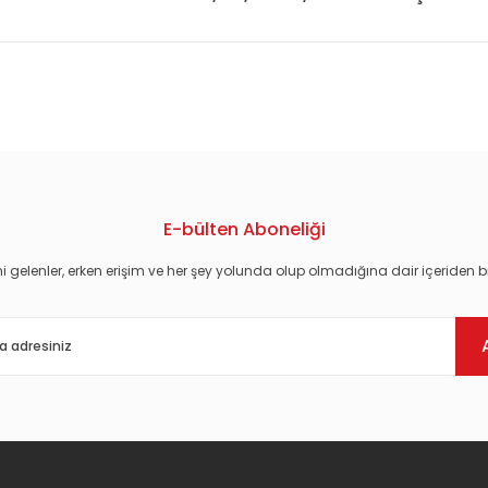
konularda yetersiz gördüğünüz noktaları öneri formunu kullanarak tarafım
E-bülten Aboneliği
i gelenler, erken erişim ve her şey yolunda olup olmadığına dair içeriden bi
Gönder