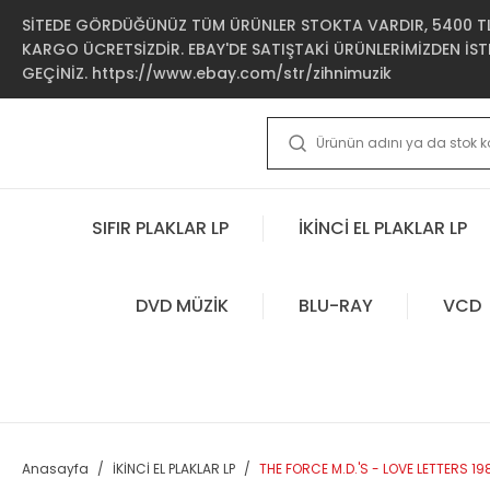
SİTEDE GÖRDÜĞÜNÜZ TÜM ÜRÜNLER STOKTA VARDIR, 5400 TL 
KARGO ÜCRETSİZDİR. EBAY'DE SATIŞTAKİ ÜRÜNLERİMİZDEN İSTE
GEÇİNİZ. https://www.ebay.com/str/zihnimuzik
SIFIR PLAKLAR LP
İKİNCİ EL PLAKLAR LP
DVD MÜZİK
BLU-RAY
VCD
Anasayfa
İKİNCİ EL PLAKLAR LP
THE FORCE M.D.'S - LOVE LETTERS 198