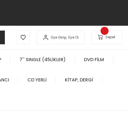
A
Sepet
Üye Girişi,
Üye Ol
P
7'' SINGLE (45LİKLER)
DVD FİLM
ANCI
CD YERLİ
KİTAP, DERGİ