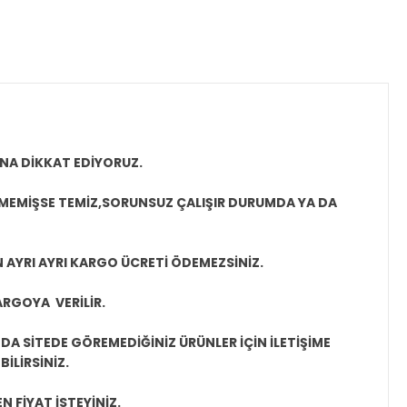
NA DİKKAT EDİYORUZ.
LMEMİŞSE TEMİZ,SORUNSUZ ÇALIŞIR DURUMDA YA DA
N AYRI AYRI KARGO ÜCRETİ ÖDEMEZSİNİZ.
ARGOYA VERİLİR.
A SİTEDE GÖREMEDİĞİNİZ ÜRÜNLER İÇİN İLETİŞİME
İLİRSİNİZ.
N FİYAT İSTEYİNİZ.