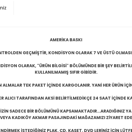
niz
AMERİKA BASKI
KONTROLDEN GEÇMİŞTİR, KONDİSYON OLARAK 7 VE ÜSTÜ OLMASI
DİSYON OLARAK, "ÜRÜN BİLGİSİ" BÖLÜMÜNDE BİR ŞEY BELİRTİ
KULLANILMAMIŞ SIFIR GİBİDİR.
N ALMALAR TEK PAKET İÇİNDE KARGOLANIR. YANİ HER ÜRÜN İÇİ
R ALICI TARAFINDAN AKSİ BELİRTİLMEDİKÇE 24 SAAT İÇİNDE K
ZİN SADECE BİR BÖLÜMÜNÜ KAPSAMAKTADIR...ARADIĞINIZ YA D
 VEYA KADIKÖY AKMAR PASAJINDAKİ MAĞAZAMIZI ZİYARET EDEB
DİRMEK İSTEDİĞİNİZ PLAK, CD, KASET, DVD LERİNİZ İÇİN LÜTFE