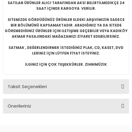
SATILAN ÜRÜNLER ALICI TARAFINDAN AKSİ BELİRTİLMEDİKÇE 24
SAAT İÇİNDE KARGOYA VERİLİR.
SİTEMİZDE GÖRDÜĞÜNÜZ ÜRÜNLER ELDEKİ ARŞİVİMİZİN SADECE
BİR BÖLÜMÜNÜ KAPSAMAKTADIR. ARADIĞINIZ YA DA SİTEDE
GÖREMEDİĞİNİZ ÜRÜNLER İÇİN İLETİŞİME GEÇEBİLİR VEYA KADIKÖY
AKMAR PASAJINDAKİ MAĞAZAMIZI ZİYARET EDEBİLİRSİNİZ.
SATMAK , DEĞERLENDİRMEK İSTEDİĞİNİZ PLAK, CD, KASET, DVD
LERİNİZ İÇİN LÜTFEN FİYAT İSTEYİNİZ.
İLGİNİZ İÇİN ÇOK TEŞEKKÜRLER. ZİHNİMÜZİK
Taksit Seçenekleri
Önerileriniz
Bu ürünün fiyat bilgisi, resim, ürün açıklamalarında ve diğer
konularda yetersiz gördüğünüz noktaları öneri formunu
kullanarak tarafımıza iletebilirsiniz.