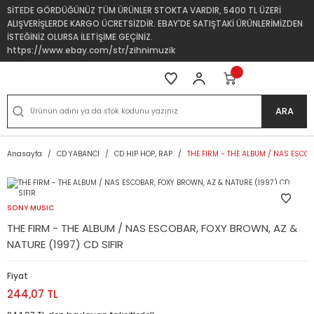
SİTEDE GÖRDÜĞÜNÜZ TÜM ÜRÜNLER STOKTA VARDIR, 5400 TL ÜZERİ
ALIŞVERİŞLERDE KARGO ÜCRETSİZDİR. EBAY'DE SATIŞTAKİ ÜRÜNLERİMİZDEN
İSTEĞİNİZ OLURSA İLETİŞİME GEÇİNİZ.
https://www.ebay.com/str/zihnimuzik
ARA
Anasayfa
CD YABANCI
CD HIP HOP, RAP
THE FIRM - THE ALBUM / NAS ESCOB
SONY MUSIC
THE FIRM - THE ALBUM / NAS ESCOBAR, FOXY BROWN, AZ &
NATURE (1997) CD SIFIR
Fiyat
244,07 TL