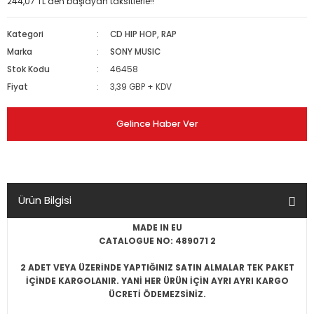
244,07 TL den başlayan taksitlerle!!
Kategori
CD HIP HOP, RAP
Marka
SONY MUSIC
Stok Kodu
46458
Fiyat
3,39 GBP + KDV
Gelince Haber Ver
Ürün Bilgisi
MADE IN EU
CATALOGUE NO: 489071 2
2 ADET VEYA ÜZERİNDE YAPTIĞINIZ SATIN ALMALAR TEK PAKET
İÇİNDE KARGOLANIR. YANİ HER ÜRÜN İÇİN AYRI AYRI KARGO
ÜCRETİ ÖDEMEZSİNİZ.