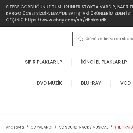
SİTEDE GÖRDÜĞÜNÜZ TÜM ÜRÜNLER STOKTA VARDIR, 5400 TL 
KARGO ÜCRETSİZDİR. EBAY'DE SATIŞTAKİ ÜRÜNLERİMİZDEN İSTE
GEÇİNİZ. https://www.ebay.com/str/zihnimuzik
SIFIR PLAKLAR LP
İKİNCİ EL PLAKLAR LP
DVD MÜZİK
BLU-RAY
VCD
Anasayfa
CD YABANCI
CD SOUNDTRACK / MUSICAL
THE FIRM 