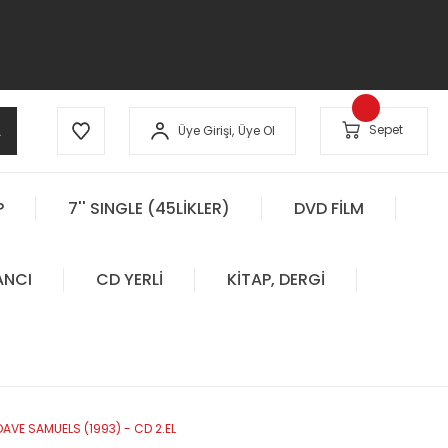
A
Sepet
Üye Girişi,
Üye Ol
P
7'' SINGLE (45LİKLER)
DVD FİLM
ANCI
CD YERLİ
KİTAP, DERGİ
AVE SAMUELS (1993) - CD 2.EL