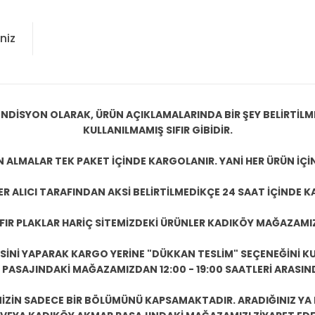
niz
NDİSYON OLARAK, ÜRÜN AÇIKLAMALARINDA BİR ŞEY BELİRTİLM
KULLANILMAMIŞ SIFIR GİBİDİR.
N ALMALAR TEK PAKET İÇİNDE KARGOLANIR. YANİ HER ÜRÜN İÇİ
R ALICI TARAFINDAN AKSİ BELİRTİLMEDİKÇE 24 SAAT İÇİNDE K
IFIR PLAKLAR HARİÇ SİTEMİZDEKİ ÜRÜNLER KADIKÖY MAĞAZAMI
ESİNİ YAPARAK KARGO YERİNE "DÜKKAN TESLİM" SEÇENEĞİNİ KU
ASAJINDAKİ MAĞAZAMIZDAN 12:00 - 19:00 SAATLERİ ARASINDA
ZİN SADECE BİR BÖLÜMÜNÜ KAPSAMAKTADIR. ARADIĞINIZ YA D