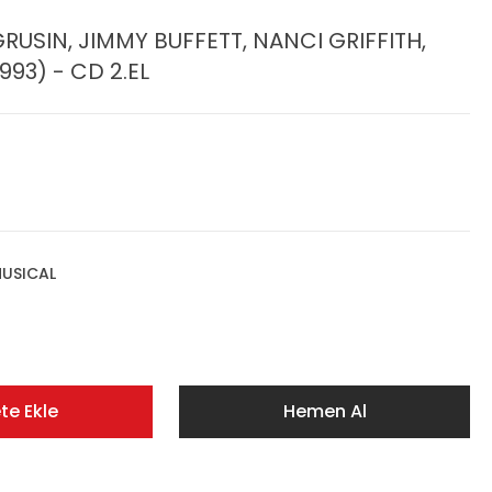
USIN, JIMMY BUFFETT, NANCI GRIFFITH,
93) - CD 2.EL
USICAL
te Ekle
Hemen Al