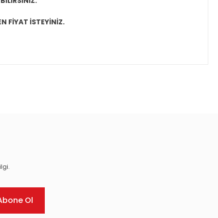
İLİRSİNİZ.
N FİYAT İSTEYİNİZ.
ıza iletebilirsiniz.
lgi.
Abone Ol