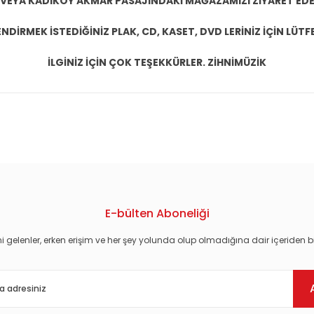
 VEYA KADIKÖY AKMAR PASAJINDAKİ MAĞAZAMIZI ZİYARET EDEB
DİRMEK İSTEDİĞİNİZ PLAK, CD, KASET, DVD LERİNİZ İÇİN LÜTFE
İLGİNİZ İÇİN ÇOK TEŞEKKÜRLER. ZİHNİMÜZİK
konularda yetersiz gördüğünüz noktaları öneri formunu kullanarak tarafım
E-bülten Aboneliği
i gelenler, erken erişim ve her şey yolunda olup olmadığına dair içeriden bi