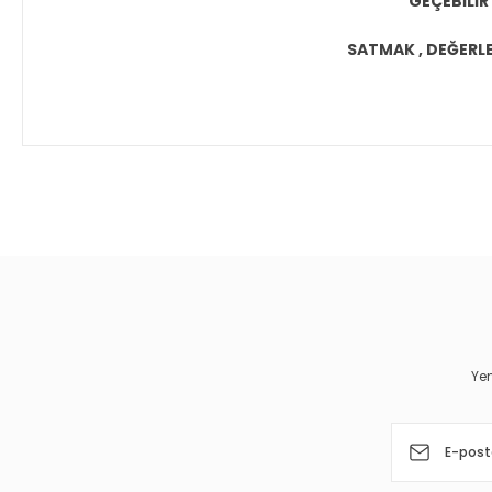
GEÇEBİLİR
SATMAK , DEĞERLEN
Bu ürünün fiyat bilgisi, resim, ürün açıklamalarında ve diğer 
Görüş ve önerileriniz için teşekkür ederiz.
Ürün resmi kalitesiz, bozuk veya görüntülenemiyor.
Ürün açıklamasında eksik bilgiler bulunuyor.
Ürün bilgilerinde hatalar bulunuyor.
Yen
Ürün fiyatı diğer sitelerden daha pahalı.
Bu ürüne benzer farklı alternatifler olmalı.