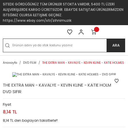
SİTEDE GÖRDÜĞÜNÜZ TÜM ÜRÜNLER STOKTA VARDIR, 5400 TL ÜZERİ
ALIŞVERİŞLERDE KARGO ÜCRETSİZDİR. EBAY'DE SATIŞTAKİ ÜRÜNLERİMİZDEN
İSTEĞİNİZ OLURSA İLETİŞİME GEÇİNİZ.
https://www.ebay.com/str/zihnimuzik
ARA
Anasayfa
DVD FİLM
THE EXTRA MAN - KAVALYE - KEVIN KLINE - KATIE HOLMES - 
THE EXTRA MAN - KAVALYE - KEVIN KLINE - KATIE HOLMES -
DVD SIFIR
Fiyat
8,14 TL
8,14 TL den başlayan taksitlerle!!