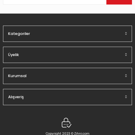
Ürün bilgilerinde hatalar bulunuyor.
Ürün fiyatı diğer sitelerden daha pahalı.
Bu ürüne benzer farklı alternatifler olmalı.
Kategoriler
Üyelik
Gönder
Kurumsal
Alışveriş
Copyright 2023 © Zihni.com