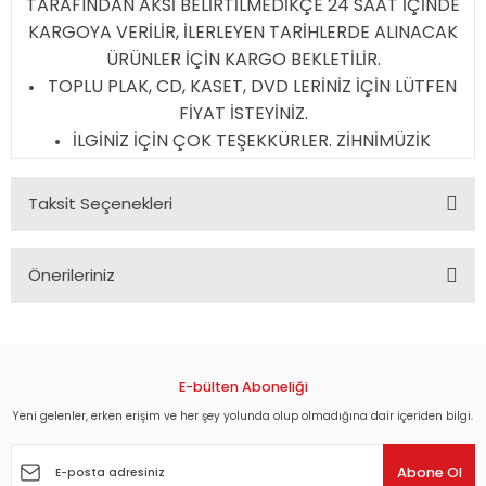
TARAFINDAN AKSİ BELİRTİLMEDİKÇE 24 SAAT İÇİNDE
KARGOYA VERİLİR, İLERLEYEN TARİHLERDE ALINACAK
ÜRÜNLER İÇİN KARGO BEKLETİLİR.
TOPLU PLAK, CD, KASET, DVD LERİNİZ İÇİN LÜTFEN
FİYAT İSTEYİNİZ.
İLGİNİZ İÇİN ÇOK TEŞEKKÜRLER. ZİHNİMÜZİK
Taksit Seçenekleri
Önerileriniz
Bu ürünün fiyat bilgisi, resim, ürün açıklamalarında ve diğer
konularda yetersiz gördüğünüz noktaları öneri formunu
kullanarak tarafımıza iletebilirsiniz.
Görüş ve önerileriniz için teşekkür ederiz.
E-bülten Aboneliği
Yeni gelenler, erken erişim ve her şey yolunda olup olmadığına dair içeriden bilgi.
Ürün resmi kalitesiz, bozuk veya görüntülenemiyor.
Ürün açıklamasında eksik bilgiler bulunuyor.
Abone Ol