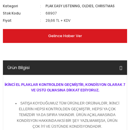
Kategori
PLAK EASY LISTENING, OLDIES, CHRISTMAS
Stok Kodu
68907
Fiyat
29,66 TL + KDV
Gelince Haber Ver
Ürün Bilgisi
İKİNCİ EL PLAKLAR KONTROLDEN GEÇMİŞTİR, KONDİSYON OLARAK 7
VE ÜSTÜ OLMASINA DİKKAT EDİYORUZ.
SATIŞA KOYDUĞUMUZ TÜM ÜRÜNLER ORİJİNALDİR, İKİNCİ
ELLERİN HEPSİ KONTROLDEN GEÇMİŞTİR, HEPSİ YA ÇOK
TEMİZDİR YA DA SIFIRA YAKINDIR. ÜRÜN AÇIKLAMASINDA
KONDİSYON HAKKINDA AKSİ BİR ŞEY YAZILMAMIŞSA, ÜRÜN
ÇOK İYİ VE ÜSTÜNDE KONDİSYONDADIR.