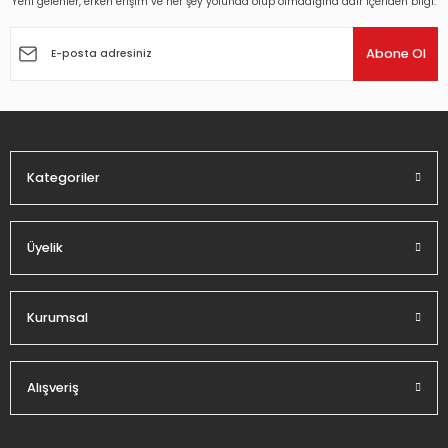
Yeni gelenler, erken erişim ve her şey yolunda olup olmadığına dair içeriden bilgi.
Ürün resmi kalitesiz, bozuk veya görüntülenemiyor.
Ürün açıklamasında eksik bilgiler bulunuyor.
Abone Ol
Ürün bilgilerinde hatalar bulunuyor.
Ürün fiyatı diğer sitelerden daha pahalı.
Bu ürüne benzer farklı alternatifler olmalı.
Kategoriler
Üyelik
Gönder
Kurumsal
Alışveriş