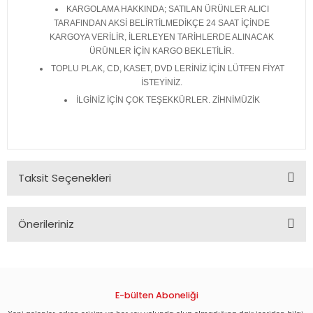
KARGOLAMA HAKKINDA; SATILAN ÜRÜNLER ALICI
TARAFINDAN AKSİ BELİRTİLMEDİKÇE 24 SAAT İÇİNDE
KARGOYA VERİLİR, İLERLEYEN TARİHLERDE ALINACAK
ÜRÜNLER İÇİN KARGO BEKLETİLİR.
TOPLU PLAK, CD, KASET, DVD LERİNİZ İÇİN LÜTFEN FİYAT
İSTEYİNİZ.
İLGİNİZ İÇİN ÇOK TEŞEKKÜRLER. ZİHNİMÜZİK
Taksit Seçenekleri
Önerileriniz
Bu ürünün fiyat bilgisi, resim, ürün açıklamalarında ve diğer
konularda yetersiz gördüğünüz noktaları öneri formunu
kullanarak tarafımıza iletebilirsiniz.
Görüş ve önerileriniz için teşekkür ederiz.
E-bülten Aboneliği