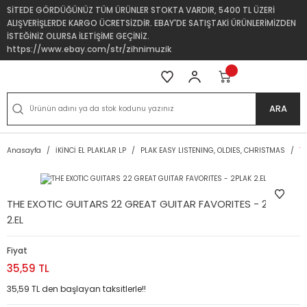
SİTEDE GÖRDÜĞÜNÜZ TÜM ÜRÜNLER STOKTA VARDIR, 5400 TL ÜZERİ
ALIŞVERİŞLERDE KARGO ÜCRETSİZDİR. EBAY'DE SATIŞTAKİ ÜRÜNLERİMİZDEN
İSTEĞİNİZ OLURSA İLETİŞİME GEÇİNİZ.
https://www.ebay.com/str/zihnimuzik
ARA
Anasayfa
İKİNCİ EL PLAKLAR LP
PLAK EASY LISTENING, OLDIES, CHRISTMAS
T
THE EXOTIC GUITARS 22 GREAT GUITAR FAVORITES - 2PLAK
2.EL
Fiyat
35,59 TL
35,59 TL den başlayan taksitlerle!!