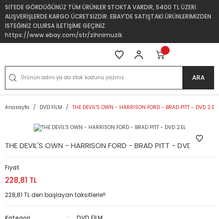
SİTEDE GÖRDÜĞÜNÜZ TÜM ÜRÜNLER STOKTA VARDIR, 5400 TL ÜZERİ
ALIŞVERİŞLERDE KARGO ÜCRETSİZDİR. EBAY'DE SATIŞTAKİ ÜRÜNLERİMİZDEN
İSTEĞİNİZ OLURSA İLETİŞİME GEÇİNİZ.
https://www.ebay.com/str/zihnimuzik
ARA
Anasayfa
DVD FİLM
THE DEVIL'S OWN - HARRISON FORD - BRAD PITT - DVD 2.EL
THE DEVIL'S OWN - HARRISON FORD - BRAD PITT - DVD 2.EL
Fiyat
228,81 TL
228,81 TL den başlayan taksitlerle!!
Kategori
DVD FİLM