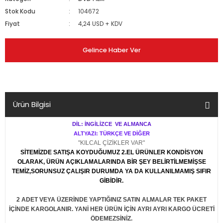
Stok Kodu
104672
Fiyat
4,24 USD + KDV
Gelince Haber Ver
Ürün Bilgisi
DİL: İNGİLİZCE VE ALMANCA
ALTYAZI: TÜRKÇE VE DİĞER
"KILCAL ÇİZİKLER VAR"
SİTEMİZDE SATIŞA KOYDUĞUMUZ 2.EL ÜRÜNLER KONDİSYON
OLARAK, ÜRÜN AÇIKLAMALARINDA BİR ŞEY BELİRTİLMEMİŞSE
TEMİZ,SORUNSUZ ÇALIŞIR DURUMDA YA DA KULLANILMAMIŞ SIFIR
GİBİDİR.
2 ADET VEYA ÜZERİNDE YAPTIĞINIZ SATIN ALMALAR TEK PAKET
İÇİNDE KARGOLANIR. YANİ HER ÜRÜN İÇİN AYRI AYRI KARGO ÜCRETİ
ÖDEMEZSİNİZ.