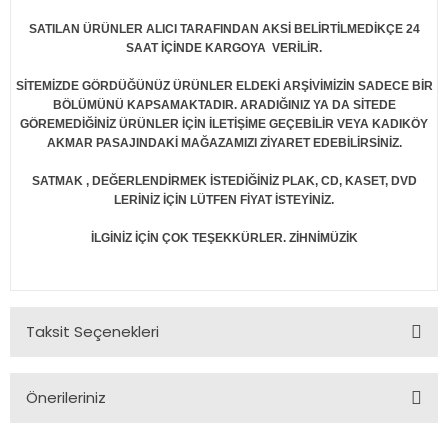
SATILAN ÜRÜNLER ALICI TARAFINDAN AKSİ BELİRTİLMEDİKÇE 24
SAAT İÇİNDE KARGOYA VERİLİR.
SİTEMİZDE GÖRDÜĞÜNÜZ ÜRÜNLER ELDEKİ ARŞİVİMİZİN SADECE BİR
BÖLÜMÜNÜ KAPSAMAKTADIR. ARADIĞINIZ YA DA SİTEDE
GÖREMEDİĞİNİZ ÜRÜNLER İÇİN İLETİŞİME GEÇEBİLİR VEYA KADIKÖY
AKMAR PASAJINDAKİ MAĞAZAMIZI ZİYARET EDEBİLİRSİNİZ.
SATMAK , DEĞERLENDİRMEK İSTEDİĞİNİZ PLAK, CD, KASET, DVD
LERİNİZ İÇİN LÜTFEN FİYAT İSTEYİNİZ.
İLGİNİZ İÇİN ÇOK TEŞEKKÜRLER. ZİHNİMÜZİK
Taksit Seçenekleri
Önerileriniz
Bu ürünün fiyat bilgisi, resim, ürün açıklamalarında ve diğer