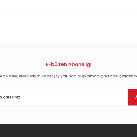
konularda yetersiz gördüğünüz noktaları öneri formunu kullanarak tarafım
E-bülten Aboneliği
i gelenler, erken erişim ve her şey yolunda olup olmadığına dair içeriden bi
Gönder