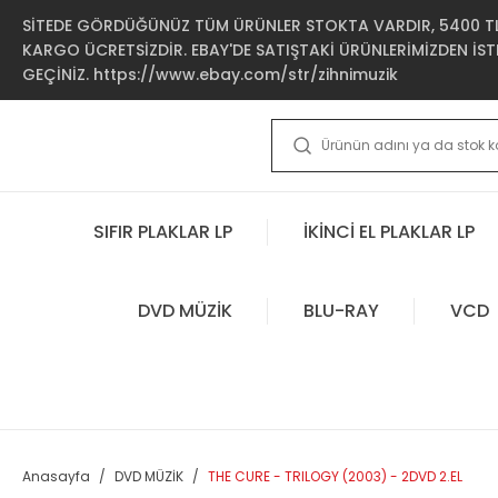
SİTEDE GÖRDÜĞÜNÜZ TÜM ÜRÜNLER STOKTA VARDIR, 5400 TL 
KARGO ÜCRETSİZDİR. EBAY'DE SATIŞTAKİ ÜRÜNLERİMİZDEN İSTE
GEÇİNİZ. https://www.ebay.com/str/zihnimuzik
SIFIR PLAKLAR LP
İKİNCİ EL PLAKLAR LP
DVD MÜZİK
BLU-RAY
VCD
Anasayfa
DVD MÜZİK
THE CURE - TRILOGY (2003) - 2DVD 2.EL