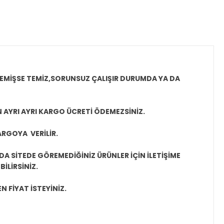
MEMİŞSE TEMİZ,SORUNSUZ ÇALIŞIR DURUMDA YA DA
N AYRI AYRI KARGO ÜCRETİ ÖDEMEZSİNİZ.
ARGOYA VERİLİR.
A SİTEDE GÖREMEDİĞİNİZ ÜRÜNLER İÇİN İLETİŞİME
İLİRSİNİZ.
N FİYAT İSTEYİNİZ.