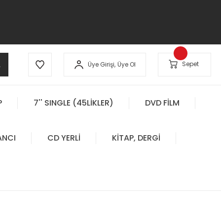
A
Sepet
Üye Girişi,
Üye Ol
P
7'' SINGLE (45LİKLER)
DVD FİLM
ANCI
CD YERLİ
KİTAP, DERGİ