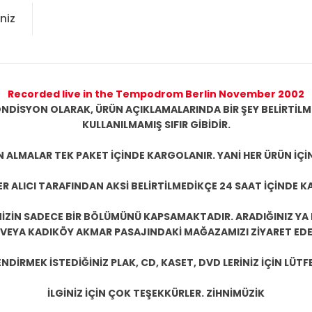
niz
Recorded live in the Tempodrom Berlin November 2002
NDİSYON OLARAK, ÜRÜN AÇIKLAMALARINDA BİR ŞEY BELİRTİL
KULLANILMAMIŞ SIFIR GİBİDİR.
N ALMALAR TEK PAKET İÇİNDE KARGOLANIR. YANİ HER ÜRÜN İÇİ
R ALICI TARAFINDAN AKSİ BELİRTİLMEDİKÇE 24 SAAT İÇİNDE K
ZİN SADECE BİR BÖLÜMÜNÜ KAPSAMAKTADIR. ARADIĞINIZ YA D
 VEYA KADIKÖY AKMAR PASAJINDAKİ MAĞAZAMIZI ZİYARET EDEB
DİRMEK İSTEDİĞİNİZ PLAK, CD, KASET, DVD LERİNİZ İÇİN LÜTFE
İLGİNİZ İÇİN ÇOK TEŞEKKÜRLER. ZİHNİMÜZİK