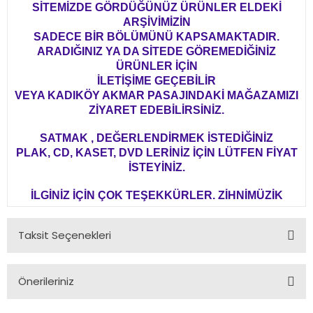
SİTEMİZDE GÖRDÜĞÜNÜZ ÜRÜNLER ELDEKİ
ARŞİVİMİZİN
SADECE BİR BÖLÜMÜNÜ KAPSAMAKTADIR.
ARADIĞINIZ YA DA SİTEDE GÖREMEDİĞİNİZ
ÜRÜNLER İÇİN
İLETİŞİME GEÇEBİLİR
VEYA KADIKÖY AKMAR PASAJINDAKİ MAĞAZAMIZI
ZİYARET EDEBİLİRSİNİZ.
SATMAK , DEĞERLENDİRMEK İSTEDİĞİNİZ
PLAK, CD, KASET, DVD LERİNİZ İÇİN LÜTFEN FİYAT
İSTEYİNİZ.
İLGİNİZ İÇİN ÇOK TEŞEKKÜRLER. ZİHNİMÜZİK
Taksit Seçenekleri
Önerileriniz
Bu ürünün fiyat bilgisi, resim, ürün açıklamalarında ve diğer