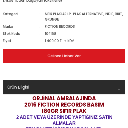
178,09 TL den başlayan taksitlerle!!
Kategori
SIFIR PLAKLAR LP
,
PLAK ALTERNATIVE, INDIE, BRIT,
GRUNGE
Marka
FICTION RECORDS
Stok Kodu
104168
Fiyat
1.400,00 TL + KDV
Gelince Haber Ver
Ürün Bilgisi
ORJİNAL AMBALAJINDA
2016 FICTION RECORDS BASIM
180GR SIFIR PLAK
2 ADET VEYA ÜZERİNDE YAPTIĞINIZ SATIN
ALMALAR