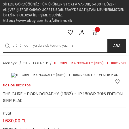
SİTEDE GÖRDÜĞÜNÜZ TÜM ÜRÜNLER STOKTA VARDIR, 5400 TL ÜZERİ
ALIŞVERİŞLERDE KARGO ÜCRETSİZDİR. EBAY'DE SATIŞTAKİ ÜRÜNLERİMİZDEN
İSTEĞİNİZ OLURSA İLETİŞİME GEÇİNİZ.
https://www.ebay.com/str/zihnimuzik
ARA
Anasayfa
SIFIR PLAKLAR LP
THE CURE - PORNOGRAPHY (1982) - LP 180GR 2016 E
FICTION RECORDS
THE CURE - PORNOGRAPHY (1982) - LP 180GR 2016 EDITION
SIFIR PLAK
Fiyat
1.680,00 TL