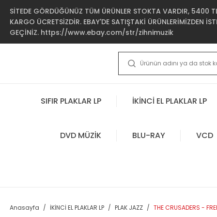
SİTEDE GÖRDÜĞÜNÜZ TÜM ÜRÜNLER STOKTA VARDIR, 5400 TL 
KARGO ÜCRETSİZDİR. EBAY'DE SATIŞTAKİ ÜRÜNLERİMİZDEN İSTE
GEÇİNİZ. https://www.ebay.com/str/zihnimuzik
SIFIR PLAKLAR LP
İKİNCİ EL PLAKLAR LP
DVD MÜZİK
BLU-RAY
VCD
Anasayfa
İKİNCİ EL PLAKLAR LP
PLAK JAZZ
THE CRUSADERS - FREE 