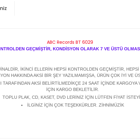
niz
ABC Records BT 6029
ONTROLDEN GEÇMİŞTİR, KONDİSYON OLARAK 7 VE ÜSTÜ OLMAS
ALDİR, İKİNCİ ELLERİN HEPSİ KONTROLDEN GEÇMİŞTİR, HEPSİ Y
YON HAKKINDA AKSİ BİR ŞEY YAZILMAMIŞSA, ÜRÜN ÇOK İYİ VE 
 TARAFINDAN AKSİ BELİRTİLMEDİKÇE 24 SAAT İÇİNDE KARGOYA 
İÇİN KARGO BEKLETİLİR.
TOPLU PLAK, CD, KASET, DVD LERİNİZ İÇİN LÜTFEN FİYAT İSTEYİ
İLGİNİZ İÇİN ÇOK TEŞEKKÜRLER. ZİHNİMÜZİK