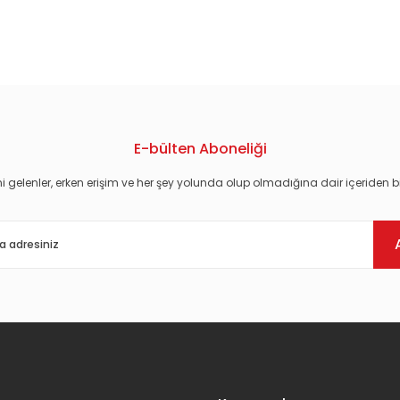
konularda yetersiz gördüğünüz noktaları öneri formunu kullanarak tarafım
E-bülten Aboneliği
i gelenler, erken erişim ve her şey yolunda olup olmadığına dair içeriden bi
Gönder