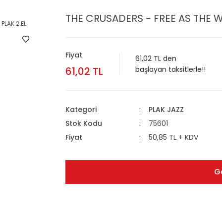
THE CRUSADERS - FREE AS THE WI
Fiyat
61,02 TL den
61,02 TL
başlayan taksitlerle!!
Kategori
PLAK JAZZ
Stok Kodu
75601
Fiyat
50,85 TL + KDV
G