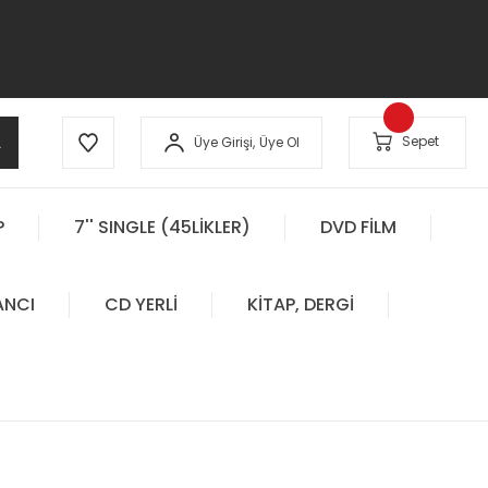
A
Sepet
Üye Girişi,
Üye Ol
P
7'' SINGLE (45LİKLER)
DVD FİLM
ANCI
CD YERLİ
KİTAP, DERGİ