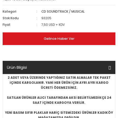
Kategori
CD SOUNDTRACK / MUSICAL
Stok Kodu
93205
Fiyat
7,50 USD + KDV
Gelince Haber Ver
Ürün Bilgisi
2 ADET VEYA ÜZERİNDE YAPTIĞINIZ SATIN ALMALAR TEK PAKET
İÇİNDE KARGOLANIR. YANİ HER ÜRÜN İÇİN AYRI AYRI KARGO
ÜCRETİ ÖDEMEZSİNİZ.
SATILAN ÜRÜNLER ALICI TARAFINDAN AKSİ BELİRTİLMEDİKÇE 24
SAAT İÇİNDE KARGOYA VERİLİR.
YENİ BASIM SIFIR PLAKLAR HARİÇ SİTEMİZDEKİ ÜRÜNLER KADIKÖY
MAĞAZAMIZDA DEĞİLDİR.