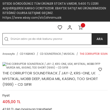
SİTEDE GÖRDÜĞÜNÜZ TÜM ÜRÜNLER STOKTA VARDIR, 5400 TL ÜZERİ
ALIŞVERİŞLERDE KARGO ÜCRETSİZDİR. EBAY'DE SATIŞTAKİ ÜRÜNLERİMİZDEN
İSTEĞİNİZ OLURSA İLETİŞİME GEÇİNİZ.
https://www.ebay.com/str/zihnimuzik
ARA
Anasayfa
CD YABANCI
CD SOUNDTRACK / MUSICAL
THE CORRUPTOR SOUNDTRA
THE CORRUPTOR SOUNDTRACK / JAY-Z, KRS-ONE, UGK,
MYSTIKAL, MOBB DEEP, MURDA MIL, KASINO, TOO SHORT
(1999) - CD SIFIR
Fiyat
405,00 TL
42,93 TL den başlayan taksitlerle!!