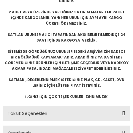
GİBİDİR.
2 ADET VEYA ÜZERİNDE YAPTIĞINIZ SATIN ALMALAR TEK PAKET
İÇİNDE KARGOLANIR. YANİ HER ÜRÜN İÇİN AYRI AYRI KARGO
ÜCRETİ ÖDEMEZSİNİZ.
SATILAN ÜRÜNLER ALICI TARAFINDAN AKSİ BELİRTİLMEDİKÇE 24
SAAT İÇİNDE KARGOYA VERİLİR.
SİTEMİZDE GÖRDÜĞÜNÜZ ÜRÜNLER ELDEKİ ARŞİVİMİZİN SADECE
BİR BÖLÜMÜNÜ KAPSAMAKTADIR. ARADIĞINIZ YA DA SİTEDE
GÖREMEDİĞİNİZ ÜRÜNLER İÇİN İLETİŞİME GEÇEBİLİR VEYA KADIKÖY
AKMAR PASAJINDAKİ MAĞAZAMIZI ZİYARET EDEBİLİRSİNİZ.
SATMAK , DEĞERLENDİRMEK İSTEDİĞİNİZ PLAK, CD, KASET, DVD
LERİNİZ İÇİN LÜTFEN FİYAT İSTEYİNİZ.
İLGİNİZ İÇİN ÇOK TEŞEKKÜRLER. ZİHNİMÜZİK
Taksit Seçenekleri
Önerileriniz