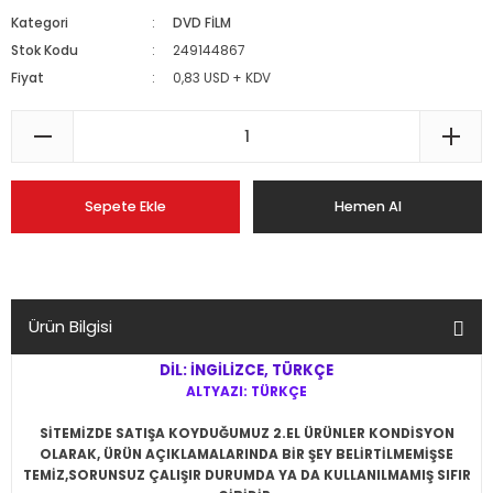
Kategori
DVD FİLM
Stok Kodu
249144867
Fiyat
0,83 USD + KDV
Sepete Ekle
Hemen Al
Ürün Bilgisi
DİL: İNGİLİZCE, TÜRKÇE
ALTYAZI: TÜRKÇE
SİTEMİZDE SATIŞA KOYDUĞUMUZ 2.EL ÜRÜNLER KONDİSYON
OLARAK, ÜRÜN AÇIKLAMALARINDA BİR ŞEY BELİRTİLMEMİŞSE
TEMİZ,SORUNSUZ ÇALIŞIR DURUMDA YA DA KULLANILMAMIŞ SIFIR