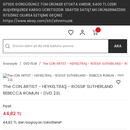
SİTEDE GÖRDÜĞÜNÜZ TÜM ÜRÜNLER STOKTA VARDIR, 5400 TL ÜZERİ
ALIŞVERİŞLERDE KARGO ÜCRETSİZDİR. EBAY'DE SATIŞTAKİ ÜRÜNLERİMİZDEN
İSTEĞİNİZ OLURSA İLETİŞİME GEÇİNİZ.
https://www.ebay.com/str/zihnimuzik
ARA
Anasayfa
DVD FİLM
The CON ARTIST - HEYKELTRAŞ - ROSSIF SUTHERLAND - REB
The CON ARTIST - HEYKELTRAŞ - ROSSIF SUTHERLAND -
REBECCA ROMIJN - DVD 2.EL
Fiyat
44,82 TL
44,82 TL den başlayan taksitlerle!!