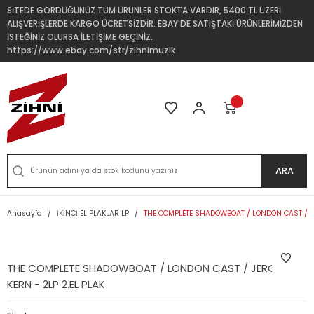
SİTEDE GÖRDÜĞÜNÜZ TÜM ÜRÜNLER STOKTA VARDIR, 5400 TL ÜZERİ
ALIŞVERİŞLERDE KARGO ÜCRETSİZDİR. EBAY'DE SATIŞTAKİ ÜRÜNLERİMİZDEN
İSTEĞİNİZ OLURSA İLETİŞİME GEÇİNİZ.
https://www.ebay.com/str/zihnimuzik
ARA
Anasayfa
İKİNCİ EL PLAKLAR LP
THE COMPLETE SHADOWBOAT / LONDON CAST / JE
THE COMPLETE SHADOWBOAT / LONDON CAST / JEROME
KERN - 2LP 2.EL PLAK