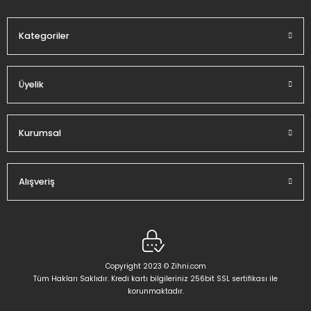
Bu ürüne benzer farklı alternatifler olmalı.
Kategoriler
Üyelik
Gönder
Kurumsal
Alışveriş
Copyright 2023 © Zihni.com
Tüm Hakları Saklıdır. Kredi kartı bilgileriniz 256bit SSL sertifikası ile
korunmaktadır.