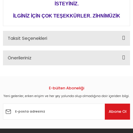
İSTEYİNİZ.
İLGİNİZ İÇİN ÇOK TEŞEKKÜRLER. ZİHNİMÜZİK
Taksit Seçenekleri
Önerileriniz
Bu ürünün fiyat bilgisi, resim, ürün açıklamalarında ve diğer
konularda yetersiz gördüğünüz noktaları öneri formunu
kullanarak tarafımıza iletebilirsiniz.
Görüş ve önerileriniz için teşekkür ederiz.
E-bülten Aboneliği
Yeni gelenler, erken erişim ve her şey yolunda olup olmadığına dair içeriden bilgi.
Ürün resmi kalitesiz, bozuk veya görüntülenemiyor.
Ürün açıklamasında eksik bilgiler bulunuyor.
Abone Ol
Ürün bilgilerinde hatalar bulunuyor.
Ürün fiyatı diğer sitelerden daha pahalı.