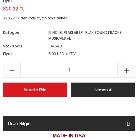
Fiyat
320,22 TL
320,22 TL den başlayan taksitlerle!!
Kategori
İKİNCİ EL PLAKLAR LP
,
PLAK SOUNDTRACKS,
MUSICALS vb.
Stok Kodu
104648
Fiyat
5,93 USD + KDV
Sepete Ekle
Hemen Al
Ürün Bilgisi
MADE IN USA