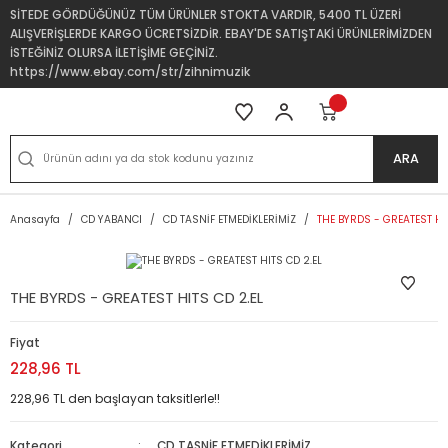
SİTEDE GÖRDÜĞÜNÜZ TÜM ÜRÜNLER STOKTA VARDIR, 5400 TL ÜZERİ
ALIŞVERİŞLERDE KARGO ÜCRETSİZDİR. EBAY'DE SATIŞTAKİ ÜRÜNLERİMİZDEN
İSTEĞİNİZ OLURSA İLETİŞİME GEÇİNİZ.
https://www.ebay.com/str/zihnimuzik
ARA
Anasayfa
CD YABANCI
CD TASNİF ETMEDİKLERİMİZ
THE BYRDS - GREATEST HIT
THE BYRDS - GREATEST HITS CD 2.EL
Fiyat
228,96 TL
228,96 TL den başlayan taksitlerle!!
Kategori
CD TASNİF ETMEDİKLERİMİZ