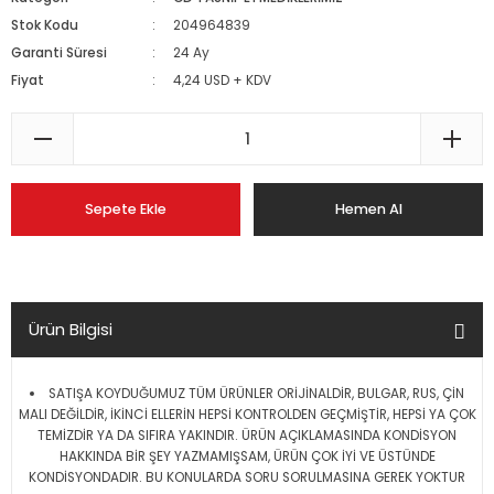
Stok Kodu
204964839
Garanti Süresi
24 Ay
Fiyat
4,24 USD + KDV
Sepete Ekle
Hemen Al
Ürün Bilgisi
SATIŞA KOYDUĞUMUZ TÜM ÜRÜNLER ORİJİNALDİR, BULGAR, RUS, ÇİN
MALI DEĞİLDİR, İKİNCİ ELLERİN HEPSİ KONTROLDEN GEÇMİŞTİR, HEPSİ YA ÇOK
TEMİZDİR YA DA SIFIRA YAKINDIR. ÜRÜN AÇIKLAMASINDA KONDİSYON
HAKKINDA BİR ŞEY YAZMAMIŞSAM, ÜRÜN ÇOK İYİ VE ÜSTÜNDE
KONDİSYONDADIR. BU KONULARDA SORU SORULMASINA GEREK YOKTUR