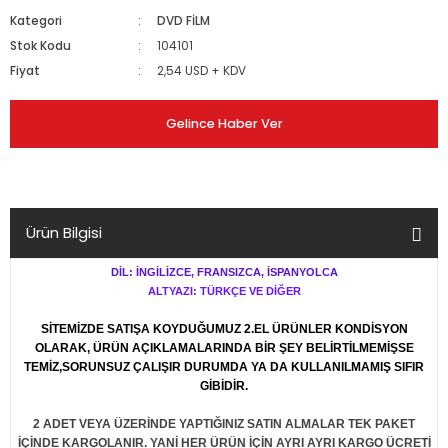
Kategori
DVD FİLM
Stok Kodu
104101
Fiyat
2,54 USD + KDV
Gelince Haber Ver
Ürün Bilgisi
DİL: İNGİLİZCE, FRANSIZCA, İSPANYOLCA
ALTYAZI: TÜRKÇE VE DİĞER
SİTEMİZDE SATIŞA KOYDUĞUMUZ 2.EL ÜRÜNLER KONDİSYON
OLARAK, ÜRÜN AÇIKLAMALARINDA BİR ŞEY BELİRTİLMEMİŞSE
TEMİZ,SORUNSUZ ÇALIŞIR DURUMDA YA DA KULLANILMAMIŞ SIFIR
GİBİDİR.
2 ADET VEYA ÜZERİNDE YAPTIĞINIZ SATIN ALMALAR TEK PAKET
İÇİNDE KARGOLANIR. YANİ HER ÜRÜN İÇİN AYRI AYRI KARGO ÜCRETİ