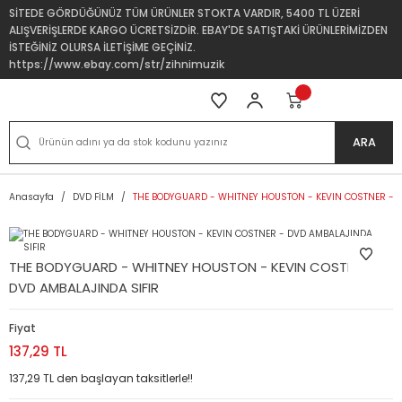
SİTEDE GÖRDÜĞÜNÜZ TÜM ÜRÜNLER STOKTA VARDIR, 5400 TL ÜZERİ
ALIŞVERİŞLERDE KARGO ÜCRETSİZDİR. EBAY'DE SATIŞTAKİ ÜRÜNLERİMİZDEN
İSTEĞİNİZ OLURSA İLETİŞİME GEÇİNİZ.
https://www.ebay.com/str/zihnimuzik
ARA
Anasayfa
DVD FİLM
THE BODYGUARD - WHITNEY HOUSTON - KEVIN COSTNER - D
THE BODYGUARD - WHITNEY HOUSTON - KEVIN COSTNER -
DVD AMBALAJINDA SIFIR
Fiyat
137,29 TL
137,29 TL den başlayan taksitlerle!!