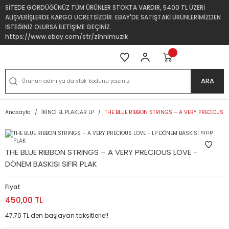
SİTEDE GÖRDÜĞÜNÜZ TÜM ÜRÜNLER STOKTA VARDIR, 5400 TL ÜZERİ
ALIŞVERİŞLERDE KARGO ÜCRETSİZDİR. EBAY'DE SATIŞTAKİ ÜRÜNLERİMİZDEN
İSTEĞİNİZ OLURSA İLETİŞİME GEÇİNİZ.
https://www.ebay.com/str/zihnimuzik
ARA
Anasayfa
İKİNCİ EL PLAKLAR LP
THE BLUE RIBBON STRINGS – A VERY PRECIOUS LO
THE BLUE RIBBON STRINGS – A VERY PRECIOUS LOVE - LP
DÖNEM BASKISI SIFIR PLAK
Fiyat
450,00 TL
47,70 TL den başlayan taksitlerle!!