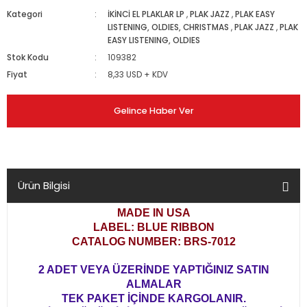
Kategori
İKİNCİ EL PLAKLAR LP
,
PLAK JAZZ
,
PLAK EASY
LISTENING, OLDIES, CHRISTMAS
,
PLAK JAZZ
,
PLAK
EASY LISTENING, OLDIES
Stok Kodu
109382
Fiyat
8,33 USD + KDV
Gelince Haber Ver
Ürün Bilgisi
MADE IN USA
LABEL: BLUE RIBBON
CATALOG NUMBER: BRS-7012
2 ADET VEYA ÜZERİNDE YAPTIĞINIZ SATIN
ALMALAR
TEK PAKET İÇİNDE KARGOLANIR.