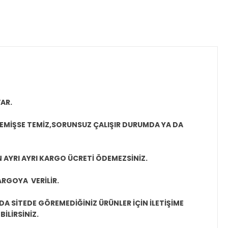
AR.
MEMİŞSE TEMİZ,SORUNSUZ ÇALIŞIR DURUMDA YA DA
N AYRI AYRI KARGO ÜCRETİ ÖDEMEZSİNİZ.
ARGOYA VERİLİR.
A SİTEDE GÖREMEDİĞİNİZ ÜRÜNLER İÇİN İLETİŞİME
İLİRSİNİZ.