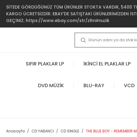
SİTEDE GÖRDÜĞÜNÜZ TÜM ÜRÜNLER STOKTA VARDIR, 5400 TL 
KARGO ÜCRETSİZDİR. EBAY'DE SATIŞTAKİ ÜRÜNLERİMİZDEN İSTE
GEÇİNİZ. https://www.ebay.com/str/zihnimuzik
SIFIR PLAKLAR LP
İKİNCİ EL PLAKLAR LP
DVD MÜZİK
BLU-RAY
VCD
Anasayfa
CD YABANCI
CD SINGLE
THE BLUE BOY - REMEMBER ME 