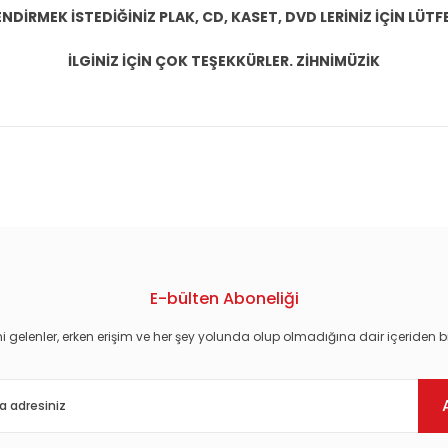
DİRMEK İSTEDİĞİNİZ PLAK, CD, KASET, DVD LERİNİZ İÇİN LÜTFE
İLGİNİZ İÇİN ÇOK TEŞEKKÜRLER. ZİHNİMÜZİK
konularda yetersiz gördüğünüz noktaları öneri formunu kullanarak tarafım
E-bülten Aboneliği
i gelenler, erken erişim ve her şey yolunda olup olmadığına dair içeriden bi