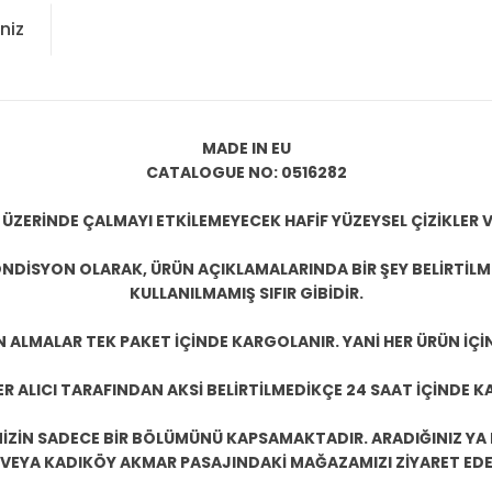
niz
MADE IN EU
CATALOGUE NO: 0516282
 ÜZERİNDE ÇALMAYI ETKİLEMEYECEK HAFİF YÜZEYSEL ÇİZİKLER V
NDİSYON OLARAK, ÜRÜN AÇIKLAMALARINDA BİR ŞEY BELİRTİL
KULLANILMAMIŞ SIFIR GİBİDİR.
N ALMALAR TEK PAKET İÇİNDE KARGOLANIR. YANİ HER ÜRÜN İÇİ
R ALICI TARAFINDAN AKSİ BELİRTİLMEDİKÇE 24 SAAT İÇİNDE K
ZİN SADECE BİR BÖLÜMÜNÜ KAPSAMAKTADIR. ARADIĞINIZ YA D
 VEYA KADIKÖY AKMAR PASAJINDAKİ MAĞAZAMIZI ZİYARET EDEB