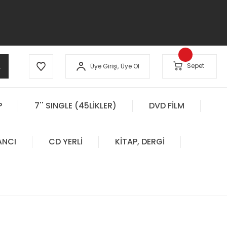
A
Sepet
Üye Girişi,
Üye Ol
P
7'' SINGLE (45LİKLER)
DVD FİLM
ANCI
CD YERLİ
KİTAP, DERGİ