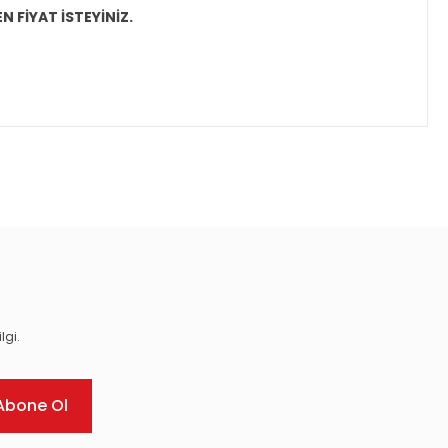
N FİYAT İSTEYİNİZ.
ıza iletebilirsiniz.
lgi.
Abone Ol