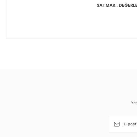
SATMAK , DEĞERLEN
Bu ürünün fiyat bilgisi, resim, ürün açıklamalarında ve diğer 
Görüş ve önerileriniz için teşekkür ederiz.
Ürün resmi kalitesiz, bozuk veya görüntülenemiyor.
Ürün açıklamasında eksik bilgiler bulunuyor.
Ürün bilgilerinde hatalar bulunuyor.
Yen
Ürün fiyatı diğer sitelerden daha pahalı.
Bu ürüne benzer farklı alternatifler olmalı.