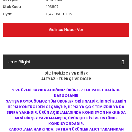
Stok Kodu
103897
Fiyat
8,47 USD + KDV
Gelince Haber Ver
Ürün Bilgisi
DİL: İNGİLİZCE VE DİĞER
ALTYAZI: TÜRKÇE VE DİĞER
2 VE ÜZERİ SAYIDA ALDIĞINIZ ÜRÜNLER TEK PAKET HALİNDE
KARGOLANIR
SATIŞA KOYDUĞUMUZ TÜM ÜRÜNLER ORİJİNALDİR, İKİNCİ ELLERİN
HEPSİ KONTROLDEN GEÇMİŞTİR, HEPSİ YA ÇOK TEMİZDİR YA DA
SIFIRA YAKINDIR. ÜRÜN AÇIKLAMASINDA KONDİSYON HAKKINDA
AKSİ BİR ŞEY YAZILMAMIŞSA, ÜRÜN ÇOK İYİ VE ÜSTÜNDE
KONDİSYONDADIR.
KARGOLAMA HAKKINDA; SATILAN ÜRÜNLER ALICI TARAFINDAN