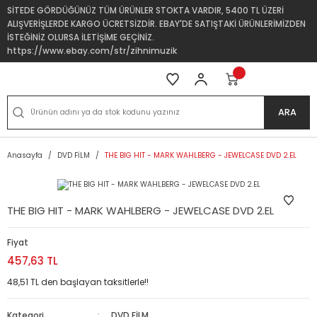
SİTEDE GÖRDÜĞÜNÜZ TÜM ÜRÜNLER STOKTA VARDIR, 5400 TL ÜZERİ
ALIŞVERİŞLERDE KARGO ÜCRETSİZDİR. EBAY'DE SATIŞTAKİ ÜRÜNLERİMİZDEN
İSTEĞİNİZ OLURSA İLETİŞİME GEÇİNİZ.
https://www.ebay.com/str/zihnimuzik
ARA
Anasayfa
DVD FİLM
THE BIG HIT - MARK WAHLBERG - JEWELCASE DVD 2.EL
THE BIG HIT - MARK WAHLBERG - JEWELCASE DVD 2.EL
Fiyat
457,63 TL
48,51 TL den başlayan taksitlerle!!
Kategori
DVD FİLM