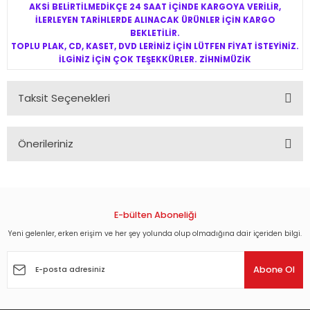
AKSİ BELİRTİLMEDİKÇE 24 SAAT İÇİNDE KARGOYA VERİLİR,
İLERLEYEN TARİHLERDE ALINACAK ÜRÜNLER İÇİN KARGO
BEKLETİLİR.
TOPLU PLAK, CD, KASET, DVD LERİNİZ İÇİN LÜTFEN FİYAT İSTEYİNİZ.
İLGİNİZ İÇİN ÇOK TEŞEKKÜRLER. ZİHNİMÜZİK
Taksit Seçenekleri
Önerileriniz
Bu ürünün fiyat bilgisi, resim, ürün açıklamalarında ve diğer
konularda yetersiz gördüğünüz noktaları öneri formunu
kullanarak tarafımıza iletebilirsiniz.
Görüş ve önerileriniz için teşekkür ederiz.
E-bülten Aboneliği
Yeni gelenler, erken erişim ve her şey yolunda olup olmadığına dair içeriden bilgi.
Ürün resmi kalitesiz, bozuk veya görüntülenemiyor.
Ürün açıklamasında eksik bilgiler bulunuyor.
Abone Ol
Ürün bilgilerinde hatalar bulunuyor.
Ürün fiyatı diğer sitelerden daha pahalı.