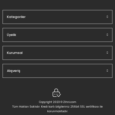
Bu ürüne benzer farklı alternatifler olmalı.
Kategoriler
Üyelik
Gönder
Kurumsal
Alışveriş
Copyright 2023 © Zihni.com
Tüm Hakları Saklıdır. Kredi kartı bilgileriniz 256bit SSL sertifikası ile
korunmaktadır.