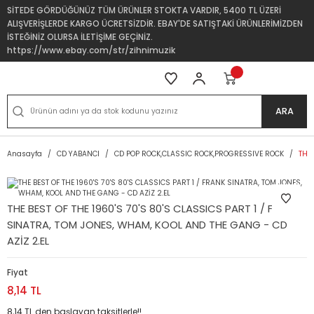
SİTEDE GÖRDÜĞÜNÜZ TÜM ÜRÜNLER STOKTA VARDIR, 5400 TL ÜZERİ
ALIŞVERİŞLERDE KARGO ÜCRETSİZDİR. EBAY'DE SATIŞTAKİ ÜRÜNLERİMİZDEN
İSTEĞİNİZ OLURSA İLETİŞİME GEÇİNİZ.
https://www.ebay.com/str/zihnimuzik
ARA
Anasayfa
CD YABANCI
CD POP ROCK,CLASSIC ROCK,PROGRESSIVE ROCK
THE 
THE BEST OF THE 1960'S 70'S 80'S CLASSICS PART 1 / FRANK
SINATRA, TOM JONES, WHAM, KOOL AND THE GANG - CD
AZİZ 2.EL
Fiyat
8,14 TL
8,14 TL den başlayan taksitlerle!!