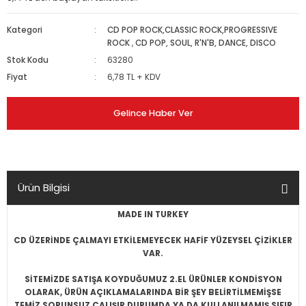
Kategori
CD POP ROCK,CLASSIC ROCK,PROGRESSIVE
ROCK
,
CD POP, SOUL, R'N'B, DANCE, DISCO
Stok Kodu
63280
Fiyat
6,78 TL + KDV
Gelince Haber Ver
Ürün Bilgisi
MADE IN TURKEY
CD ÜZERİNDE ÇALMAYI ETKİLEMEYECEK HAFİF YÜZEYSEL ÇİZİKLER
VAR.
SİTEMİZDE SATIŞA KOYDUĞUMUZ 2.EL ÜRÜNLER KONDİSYON
OLARAK, ÜRÜN AÇIKLAMALARINDA BİR ŞEY BELİRTİLMEMİŞSE
TEMİZ,SORUNSUZ ÇALIŞIR DURUMDA YA DA KULLANILMAMIŞ SIFIR