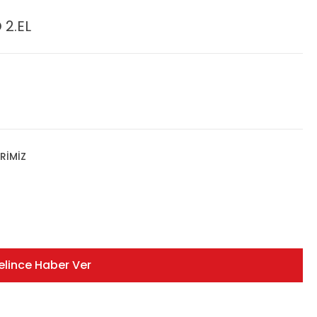
 2.EL
RİMİZ
elince Haber Ver