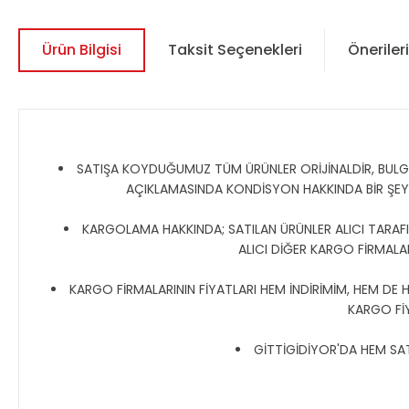
Ürün Bilgisi
Taksit Seçenekleri
Önerileri
SATIŞA KOYDUĞUMUZ TÜM ÜRÜNLER ORİJİNALDİR, BULGAR,
AÇIKLAMASINDA KONDİSYON HAKKINDA BİR ŞE
KARGOLAMA HAKKINDA; SATILAN ÜRÜNLER ALICI TARAFIN
ALICI DİĞER KARGO FİRMALAR
KARGO FİRMALARININ FİYATLARI HEM İNDİRİMİM, HEM DE 
KARGO Fİ
GİTTİGİDİYOR'DA HEM SATI