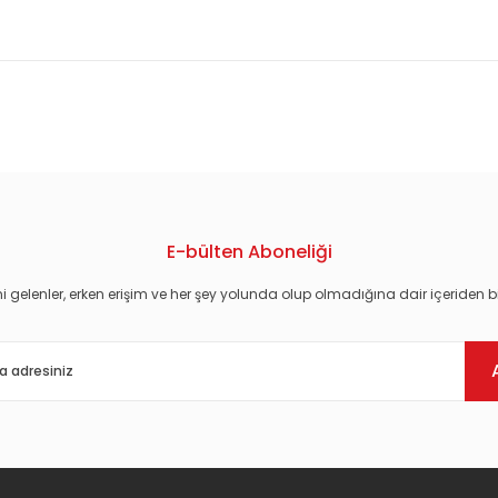
konularda yetersiz gördüğünüz noktaları öneri formunu kullanarak tarafım
E-bülten Aboneliği
i gelenler, erken erişim ve her şey yolunda olup olmadığına dair içeriden bi
Gönder