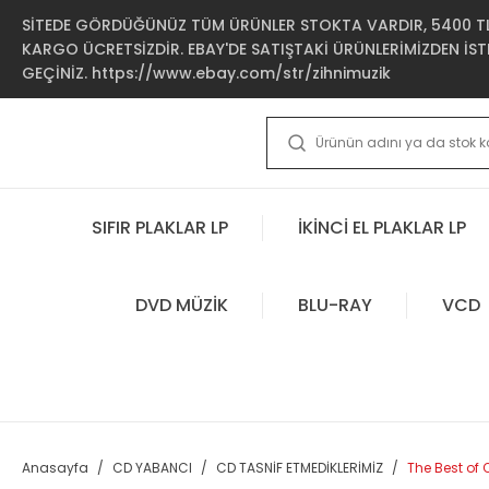
SİTEDE GÖRDÜĞÜNÜZ TÜM ÜRÜNLER STOKTA VARDIR, 5400 TL 
KARGO ÜCRETSİZDİR. EBAY'DE SATIŞTAKİ ÜRÜNLERİMİZDEN İSTE
GEÇİNİZ. https://www.ebay.com/str/zihnimuzik
SIFIR PLAKLAR LP
İKİNCİ EL PLAKLAR LP
DVD MÜZİK
BLU-RAY
VCD
Anasayfa
CD YABANCI
CD TASNİF ETMEDİKLERİMİZ
The Best of 