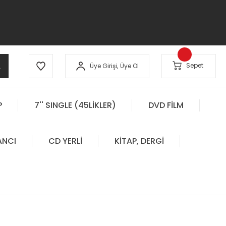
A
Sepet
Üye Girişi,
Üye Ol
P
7'' SINGLE (45LİKLER)
DVD FİLM
ANCI
CD YERLİ
KİTAP, DERGİ