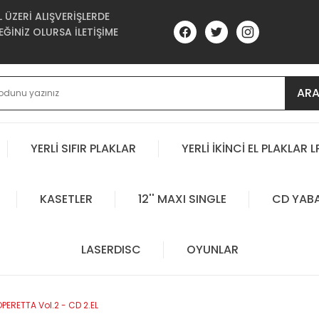
ÜZERİ ALIŞVERİŞLERDE
ĞİNİZ OLURSA İLETİŞİME
AR
YERLİ SIFIR PLAKLAR
YERLİ İKİNCİ EL PLAKLAR L
KASETLER
12'' MAXI SINGLE
CD YAB
LASERDISC
OYUNLAR
OPERETTA Vol.2 - CD 2.EL