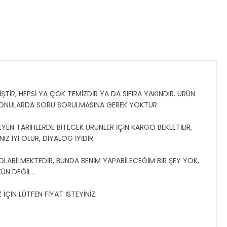
TİR, HEPSİ YA ÇOK TEMİZDİR YA DA SIFIRA YAKINDIR. ÜRÜN
 KONULARDA SORU SORULMASINA GEREK YOKTUR
YEN TARİHLERDE BİTECEK ÜRÜNLER İÇİN KARGO BEKLETİLİR,
Z İYİ OLUR, DİYALOG İYİDİR.
 OLABİLMEKTEDİR, BUNDA BENİM YAPABİLECEĞİM BİR ŞEY YOK,
N DEĞİL .
ÇİN LÜTFEN FİYAT İSTEYİNİZ.