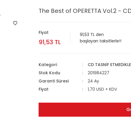
The Best of OPERETTA Vol.2 - CD
Fiyat
91,53 TL den
91,53 TL
başlayan taksitlerle!!
Kategori
CD TASNİF ETMEDİKLE
Stok Kodu
201984227
Garanti Süresi
24 Ay
Fiyat
1,70 USD + KDV
G