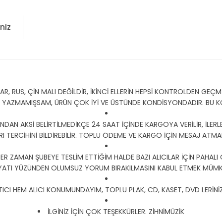
niz
 RUS, ÇİN MALI DEĞİLDİR, İKİNCİ ELLERİN HEPSİ KONTROLDEN GEÇMİŞ
Y YAZMAMIŞSAM, ÜRÜN ÇOK İYİ VE ÜSTÜNDE KONDİSYONDADIR. BU
DAN AKSİ BELİRTİLMEDİKÇE 24 SAAT İÇİNDE KARGOYA VERİLİR, İLERLE
I TERCİHİNİ BİLDİREBİLİR. TOPLU ÖDEME VE KARGO İÇİN MESAJ ATMANI
HER ZAMAN ŞUBEYE TESLİM ETTİĞİM HALDE BAZI ALICILAR İÇİN PAHALI
YATI YÜZÜNDEN OLUMSUZ YORUM BIRAKILMASINI KABUL ETMEK MÜMKÜ
CI HEM ALICI KONUMUNDAYIM, TOPLU PLAK, CD, KASET, DVD LERİNİZ İ
İLGİNİZ İÇİN ÇOK TEŞEKKÜRLER. ZİHNİMÜZİK