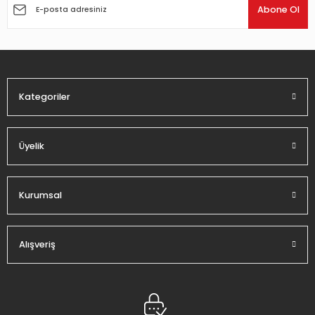
Ürün açıklamasında eksik bilgiler bulunuyor.
Abone Ol
Ürün bilgilerinde hatalar bulunuyor.
Ürün fiyatı diğer sitelerden daha pahalı.
Bu ürüne benzer farklı alternatifler olmalı.
Kategoriler
Üyelik
Gönder
Kurumsal
Alışveriş