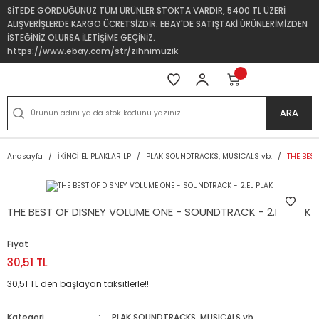
SİTEDE GÖRDÜĞÜNÜZ TÜM ÜRÜNLER STOKTA VARDIR, 5400 TL ÜZERİ
ALIŞVERİŞLERDE KARGO ÜCRETSİZDİR. EBAY'DE SATIŞTAKİ ÜRÜNLERİMİZDEN
İSTEĞİNİZ OLURSA İLETİŞİME GEÇİNİZ.
https://www.ebay.com/str/zihnimuzik
ARA
Anasayfa
İKİNCİ EL PLAKLAR LP
PLAK SOUNDTRACKS, MUSICALS vb.
THE BEST
THE BEST OF DISNEY VOLUME ONE - SOUNDTRACK - 2.EL PLAK
Fiyat
30,51 TL
30,51 TL den başlayan taksitlerle!!
Kategori
PLAK SOUNDTRACKS, MUSICALS vb.