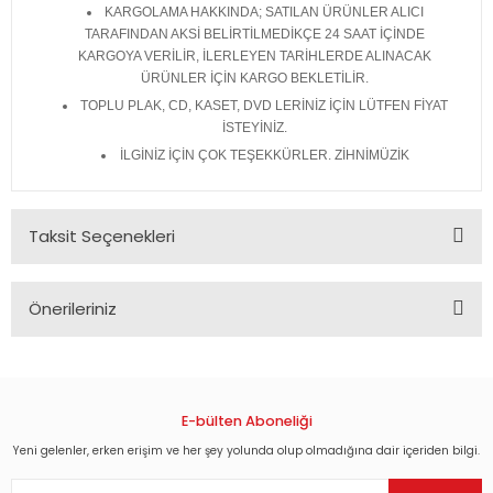
KARGOLAMA HAKKINDA; SATILAN ÜRÜNLER ALICI
TARAFINDAN AKSİ BELİRTİLMEDİKÇE 24 SAAT İÇİNDE
KARGOYA VERİLİR, İLERLEYEN TARİHLERDE ALINACAK
ÜRÜNLER İÇİN KARGO BEKLETİLİR.
TOPLU PLAK, CD, KASET, DVD LERİNİZ İÇİN LÜTFEN FİYAT
İSTEYİNİZ.
İLGİNİZ İÇİN ÇOK TEŞEKKÜRLER. ZİHNİMÜZİK
Taksit Seçenekleri
Önerileriniz
Bu ürünün fiyat bilgisi, resim, ürün açıklamalarında ve diğer
konularda yetersiz gördüğünüz noktaları öneri formunu
kullanarak tarafımıza iletebilirsiniz.
Görüş ve önerileriniz için teşekkür ederiz.
E-bülten Aboneliği
Yeni gelenler, erken erişim ve her şey yolunda olup olmadığına dair içeriden bilgi.
Ürün resmi kalitesiz, bozuk veya görüntülenemiyor.