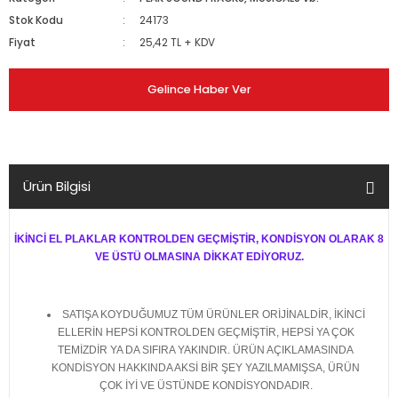
Stok Kodu
24173
Fiyat
25,42 TL + KDV
Gelince Haber Ver
Ürün Bilgisi
İKİNCİ EL PLAKLAR KONTROLDEN GEÇMİŞTİR, KONDİSYON OLARAK 8
VE ÜSTÜ OLMASINA DİKKAT EDİYORUZ.
SATIŞA KOYDUĞUMUZ TÜM ÜRÜNLER ORİJİNALDİR, İKİNCİ
ELLERİN HEPSİ KONTROLDEN GEÇMİŞTİR, HEPSİ YA ÇOK
TEMİZDİR YA DA SIFIRA YAKINDIR. ÜRÜN AÇIKLAMASINDA
KONDİSYON HAKKINDA AKSİ BİR ŞEY YAZILMAMIŞSA, ÜRÜN
ÇOK İYİ VE ÜSTÜNDE KONDİSYONDADIR.