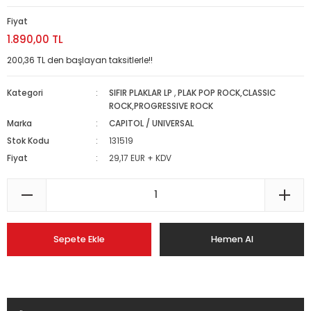
Fiyat
1.890,00 TL
200,36 TL den başlayan taksitlerle!!
Kategori
SIFIR PLAKLAR LP
,
PLAK POP ROCK,CLASSIC
ROCK,PROGRESSIVE ROCK
Marka
CAPITOL / UNIVERSAL
Stok Kodu
131519
Fiyat
29,17 EUR + KDV
Sepete Ekle
Hemen Al