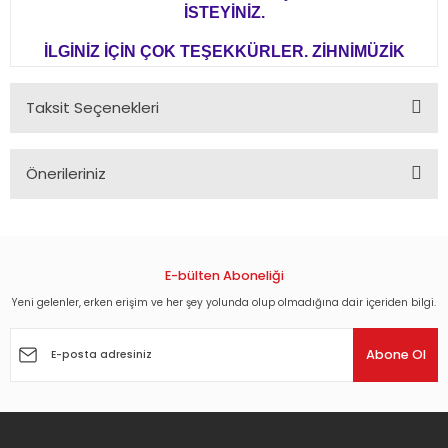
İSTEYİNİZ.
İLGİNİZ İÇİN ÇOK TEŞEKKÜRLER. ZİHNİMÜZİK
Taksit Seçenekleri
Önerileriniz
Bu ürünün fiyat bilgisi, resim, ürün açıklamalarında ve diğer
konularda yetersiz gördüğünüz noktaları öneri formunu
kullanarak tarafımıza iletebilirsiniz.
Görüş ve önerileriniz için teşekkür ederiz.
E-bülten Aboneliği
Yeni gelenler, erken erişim ve her şey yolunda olup olmadığına dair içeriden bilgi.
Ürün resmi kalitesiz, bozuk veya görüntülenemiyor.
Ürün açıklamasında eksik bilgiler bulunuyor.
Abone Ol
Ürün bilgilerinde hatalar bulunuyor.
Ürün fiyatı diğer sitelerden daha pahalı.
Bu ürüne benzer farklı alternatifler olmalı.