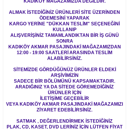
KADIKÖY MAĞAZAMIZDA DEĞİLDİR.
ALMAK İSTEDİĞİNİZ ÜRÜNLERİ SİTE ÜZERİNDEN
ÖDEMESİNİ YAPARAK
KARGO YERİNE "DÜKKAN TESLİM" SEÇENEĞİNİ
KULLANIP
ALIŞVERİŞİNİZ TAMAMLANDIKTAN BİR İŞ GÜNÜ
SONRA
KADIKÖY AKMAR PASAJINDAKİ MAĞAZAMIZDAN
12:00 - 19:00 SAATLERİ ARASINDA TESLİM
ALABİLİRSİNİZ.
SİTEMİZDE GÖRDÜĞÜNÜZ ÜRÜNLER ELDEKİ
ARŞİVİMİZİN
SADECE BİR BÖLÜMÜNÜ KAPSAMAKTADIR.
ARADIĞINIZ YA DA SİTEDE GÖREMEDİĞİNİZ
ÜRÜNLER İÇİN
İLETİŞİME GEÇEBİLİR
VEYA KADIKÖY AKMAR PASAJINDAKİ MAĞAZAMIZI
ZİYARET EDEBİLİRSİNİZ.
SATMAK , DEĞERLENDİRMEK İSTEDİĞİNİZ
PLAK, CD, KASET, DVD LERİNİZ İÇİN LÜTFEN FİYAT