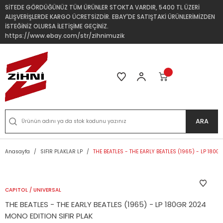
SİTEDE GÖRDÜĞÜNÜZ TÜM ÜRÜNLER STOKTA VARDIR, 5400 TL ÜZERİ
ALIŞVERİŞLERDE KARGO ÜCRETSİZDİR. EBAY'DE SATIŞTAKİ ÜRÜNLERİMİZDEN
İSTEĞİNİZ OLURSA İLETİŞİME GEÇİNİZ.
https://www.ebay.com/str/zihnimuzik
ARA
Anasayfa
SIFIR PLAKLAR LP
THE BEATLES - THE EARLY BEATLES (1965) - LP 180G
CAPITOL / UNIVERSAL
THE BEATLES - THE EARLY BEATLES (1965) - LP 180GR 2024
MONO EDITION SIFIR PLAK