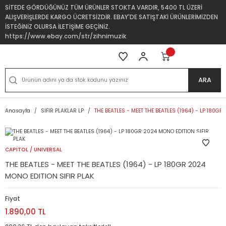
SİTEDE GÖRDÜĞÜNÜZ TÜM ÜRÜNLER STOKTA VARDIR, 5400 TL ÜZERİ
ALIŞVERİŞLERDE KARGO ÜCRETSİZDİR. EBAY'DE SATIŞTAKİ ÜRÜNLERİMİZDEN
İSTEĞİNİZ OLURSA İLETİŞİME GEÇİNİZ.
https://www.ebay.com/str/zihnimuzik
ARA
Anasayfa
SIFIR PLAKLAR LP
THE BEATLES - MEET THE BEATLES (1964) - LP 180GR
CAPITOL / UNIVERSAL
THE BEATLES - MEET THE BEATLES (1964) - LP 180GR 2024
MONO EDITION SIFIR PLAK
Fiyat
1.890,00 TL