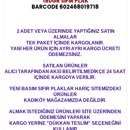
180GR SIFIR PLAK
BARCODE 602468019718
2 ADET VEYA ÜZERİNDE YAPTIĞINIZ SATIN
ALMALAR
TEK PAKET İÇİNDE KARGOLANIR.
YANİ HER ÜRÜN İÇİN AYRI AYRI KARGO ÜCRETİ
ÖDEMEZSİNİZ.
SATILAN ÜRÜNLER
ALICI TARAFINDAN AKSİ BELİRTİLMEDİKÇE 24 SAAT
İÇİNDE KARGOYA VERİLİR.
YENİ BASIM SIFIR PLAKLAR HARİÇ SİTEMİZDEKİ
ÜRÜNLER
KADIKÖY MAĞAZAMIZDA DEĞİLDİR.
ALMAK İSTEDİĞİNİZ ÜRÜNLERİ SİTE ÜZERİNDEN
ÖDEMESİNİ YAPARAK
KARGO YERİNE "DÜKKAN TESLİM" SEÇENEĞİNİ
KULLANIP