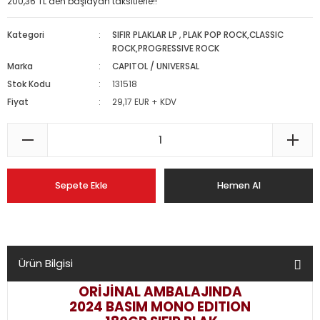
200,36 TL den başlayan taksitlerle!!
Kategori
SIFIR PLAKLAR LP
,
PLAK POP ROCK,CLASSIC
ROCK,PROGRESSIVE ROCK
Marka
CAPITOL / UNIVERSAL
Stok Kodu
131518
Fiyat
29,17 EUR + KDV
Sepete Ekle
Hemen Al
Ürün Bilgisi
ORİJİNAL AMBALAJINDA
2024 BASIM MONO EDITION