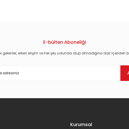
konularda yetersiz gördüğünüz noktaları öneri formunu kullanarak tarafım
E-bülten Aboneliği
i gelenler, erken erişim ve her şey yolunda olup olmadığına dair içeriden bi
Gönder
Kurumsal