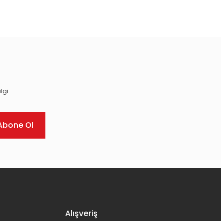
ıza iletebilirsiniz.
lgi.
Abone Ol
Alışveriş