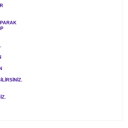
ER
YAPARAK
IP
.
N
N
LİRSİNİZ.
İZ.