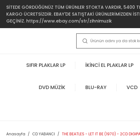
SİTEDE GÖRDÜĞÜNÜZ TÜM ÜRÜNLER STOKTA VARDIR, 5400 TL 
KARGO ÜCRETSİZDİR. EBAY'DE SATIŞTAKİ ÜRÜNLERİMİZDEN İSTE
GEÇİNİZ. https://www.ebay.com/str/zihnimuzik
SIFIR PLAKLAR LP
İKİNCİ EL PLAKLAR LP
DVD MÜZİK
BLU-RAY
VCD
Anasayfa
CD YABANCI
THE BEATLES - LET IT BE (1970) - 2CD DIGIP