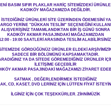
ENİ BASIM SIFIR PLAKLAR HARİÇ SİTEMİZDEKİ ÜRÜNL
KADIKÖY MAĞAZAMIZDA DEĞİLDİR.
İSTEDİĞİNİZ ÜRÜNLERİ SİTE ÜZERİNDEN ÖDEMESİNİ 
ARGO YERİNE "DÜKKAN TESLİM" SEÇENEĞİNİ KULLAN
ALIŞVERİŞİNİZ TAMAMLANDIKTAN BİR İŞ GÜNÜ SONRA
KADIKÖY AKMAR PASAJINDAKİ MAĞAZAMIZDAN
12:00 - 19:00 SAATLERİ ARASINDA TESLİM ALABİLİRSİNİZ
SİTEMİZDE GÖRDÜĞÜNÜZ ÜRÜNLER ELDEKİ ARŞİVİMİZİ
SADECE BİR BÖLÜMÜNÜ KAPSAMAKTADIR.
ARADIĞINIZ YA DA SİTEDE GÖREMEDİĞİNİZ ÜRÜNLER İÇİ
İLETİŞİME GEÇEBİLİR
IKÖY AKMAR PASAJINDAKİ MAĞAZAMIZI ZİYARET EDEBİ
SATMAK , DEĞERLENDİRMEK İSTEDİĞİNİZ
AK, CD, KASET, DVD LERİNİZ İÇİN LÜTFEN FİYAT İSTEYİN
İLGİNİZ İÇİN ÇOK TEŞEKKÜRLER. ZİHNİMÜZİK