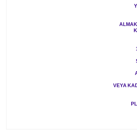
Y
ALMAK 
K
VEYA KAD
PL