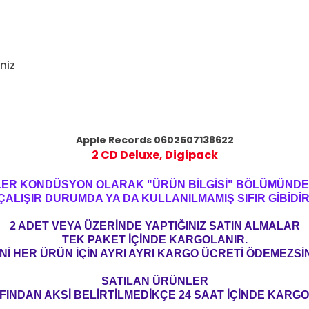
niz
Apple Records 0602507138622
2 CD Deluxe, Digipack
LER KONDÜSYON OLARAK "ÜRÜN BİLGİSİ" BÖLÜMÜNDE 
ÇALIŞIR DURUMDA YA DA KULLANILMAMIŞ SIFIR GİBİDİR
2 ADET VEYA ÜZERİNDE YAPTIĞINIZ SATIN ALMALAR
TEK PAKET İÇİNDE KARGOLANIR.
Nİ HER ÜRÜN İÇİN AYRI AYRI KARGO ÜCRETİ ÖDEMEZSİN
SATILAN ÜRÜNLER
FINDAN AKSİ BELİRTİLMEDİKÇE 24 SAAT İÇİNDE KARGO