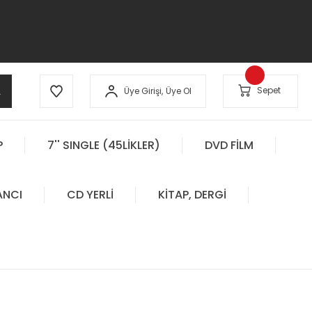
A
Sepet
Üye Girişi,
Üye Ol
P
7'' SINGLE (45LİKLER)
DVD FİLM
ANCI
CD YERLİ
KİTAP, DERGİ