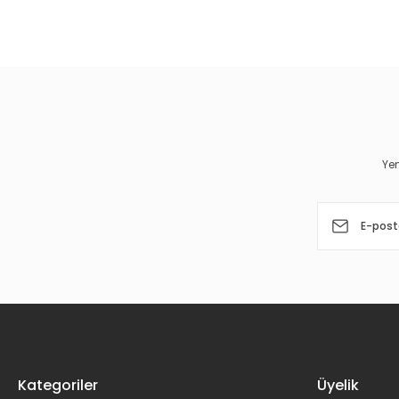
Bu ürünün fiyat bilgisi, resim, ürün açıklamalarında ve diğer 
Görüş ve önerileriniz için teşekkür ederiz.
Ürün resmi kalitesiz, bozuk veya görüntülenemiyor.
Ürün açıklamasında eksik bilgiler bulunuyor.
Ürün bilgilerinde hatalar bulunuyor.
Yen
Ürün fiyatı diğer sitelerden daha pahalı.
Bu ürüne benzer farklı alternatifler olmalı.
Kategoriler
Üyelik