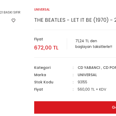
UNIVERSAL
THE BEATLES - LET IT BE (1970) -
Fiyat
71,24 TL den
672,00 TL
başlayan taksitlerle!!
Kategori
CD YABANCI
,
CD PO
Marka
UNIVERSAL
Stok Kodu
93155
Fiyat
560,00 TL + KDV
G