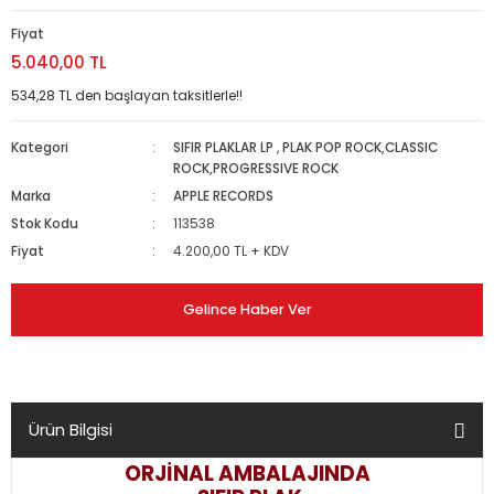
Fiyat
5.040,00 TL
534,28 TL den başlayan taksitlerle!!
Kategori
SIFIR PLAKLAR LP
,
PLAK POP ROCK,CLASSIC
ROCK,PROGRESSIVE ROCK
Marka
APPLE RECORDS
Stok Kodu
113538
Fiyat
4.200,00 TL + KDV
Gelince Haber Ver
Ürün Bilgisi
ORJİNAL AMBALAJINDA