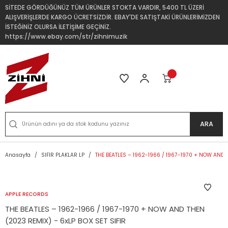
SİTEDE GÖRDÜĞÜNÜZ TÜM ÜRÜNLER STOKTA VARDIR, 5400 TL ÜZERİ
ALIŞVERİŞLERDE KARGO ÜCRETSİZDİR. EBAY'DE SATIŞTAKİ ÜRÜNLERİMİZDEN
İSTEĞİNİZ OLURSA İLETİŞİME GEÇİNİZ.
https://www.ebay.com/str/zihnimuzik
ARA
Anasayfa
SIFIR PLAKLAR LP
THE BEATLES – 1962-1966 / 1967-1970 + NOW AND T
APPLE RECORDS
THE BEATLES – 1962-1966 / 1967-1970 + NOW AND THEN
(2023 REMIX) - 6xLP BOX SET SIFIR