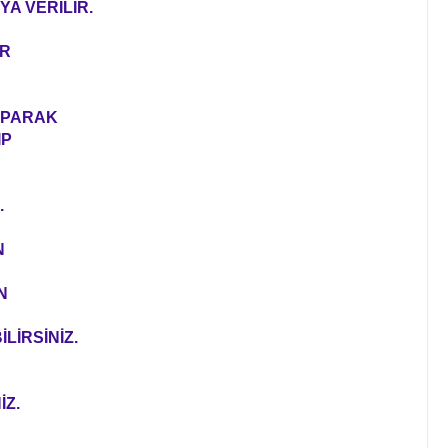
YA VERİLİR.
ER
YAPARAK
IP
.
N
N
LİRSİNİZ.
İZ.