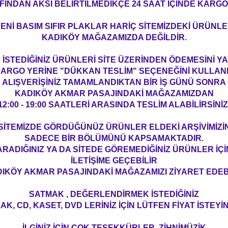
FINDAN AKSİ BELİRTİLMEDİKÇE 24 SAAT İÇİNDE KARGO
ENİ BASIM SIFIR PLAKLAR HARİÇ SİTEMİZDEKİ ÜRÜNL
KADIKÖY MAĞAZAMIZDA DEĞİLDİR.
İSTEDİĞİNİZ ÜRÜNLERİ SİTE ÜZERİNDEN ÖDEMESİNİ 
ARGO YERİNE "DÜKKAN TESLİM" SEÇENEĞİNİ KULLAN
ALIŞVERİŞİNİZ TAMAMLANDIKTAN BİR İŞ GÜNÜ SONRA
KADIKÖY AKMAR PASAJINDAKİ MAĞAZAMIZDAN
12:00 - 19:00 SAATLERİ ARASINDA TESLİM ALABİLİRSİNİZ
SİTEMİZDE GÖRDÜĞÜNÜZ ÜRÜNLER ELDEKİ ARŞİVİMİZİ
SADECE BİR BÖLÜMÜNÜ KAPSAMAKTADIR.
ARADIĞINIZ YA DA SİTEDE GÖREMEDİĞİNİZ ÜRÜNLER İÇİ
İLETİŞİME GEÇEBİLİR
IKÖY AKMAR PASAJINDAKİ MAĞAZAMIZI ZİYARET EDEBİ
SATMAK , DEĞERLENDİRMEK İSTEDİĞİNİZ
AK, CD, KASET, DVD LERİNİZ İÇİN LÜTFEN FİYAT İSTEYİN
İLGİNİZ İÇİN ÇOK TEŞEKKÜRLER. ZİHNİMÜZİK