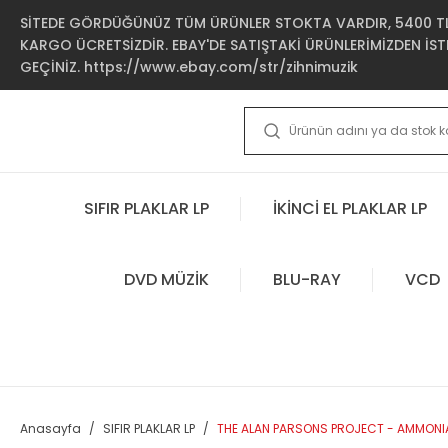
SİTEDE GÖRDÜĞÜNÜZ TÜM ÜRÜNLER STOKTA VARDIR, 5400 TL 
KARGO ÜCRETSİZDİR. EBAY'DE SATIŞTAKİ ÜRÜNLERİMİZDEN İSTE
GEÇİNİZ. https://www.ebay.com/str/zihnimuzik
SIFIR PLAKLAR LP
İKİNCİ EL PLAKLAR LP
DVD MÜZİK
BLU-RAY
VCD
Anasayfa
SIFIR PLAKLAR LP
THE ALAN PARSONS PROJECT - AMMONIA 