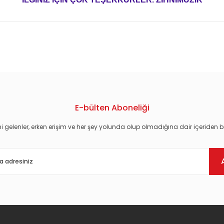
konularda yetersiz gördüğünüz noktaları öneri formunu kullanarak tarafım
E-bülten Aboneliği
i gelenler, erken erişim ve her şey yolunda olup olmadığına dair içeriden bi
Gönder