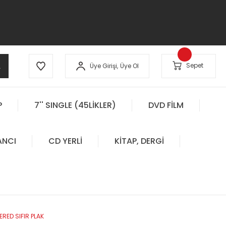
A
Sepet
Üye Girişi,
Üye Ol
P
7'' SINGLE (45LİKLER)
DVD FİLM
ANCI
CD YERLİ
KİTAP, DERGİ
RED SIFIR PLAK