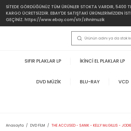
SİTEDE GÖRDÜĞÜNÜZ TÜM ÜRÜNLER STOKTA VARDIR, 5400 TL 
KARGO ÜCRETSİZDİR. EBAY'DE SATIŞTAKİ ÜRÜNLERİMİZDEN İSTE
GEÇİNİZ. https://www.ebay.com/str/zihnimuzik
SIFIR PLAKLAR LP
İKİNCİ EL PLAKLAR LP
DVD MÜZİK
BLU-RAY
VCD
Anasayfa
DVD FİLM
THE ACCUSED - SANIK - KELLY McGILLIS - JODIE