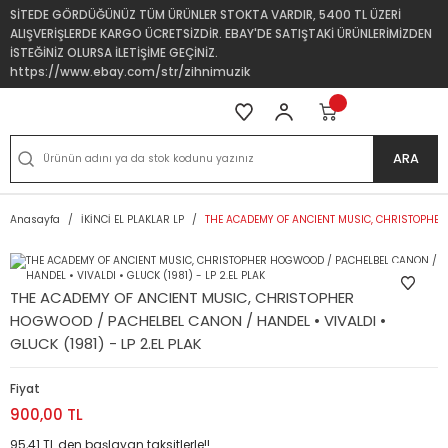
SİTEDE GÖRDÜĞÜNÜZ TÜM ÜRÜNLER STOKTA VARDIR, 5400 TL ÜZERİ
ALIŞVERİŞLERDE KARGO ÜCRETSİZDİR. EBAY'DE SATIŞTAKİ ÜRÜNLERİMİZDEN
İSTEĞİNİZ OLURSA İLETİŞİME GEÇİNİZ.
https://www.ebay.com/str/zihnimuzik
ARA
Anasayfa
İKİNCİ EL PLAKLAR LP
THE ACADEMY OF ANCIENT MUSIC, CHRISTOPHER H
THE ACADEMY OF ANCIENT MUSIC, CHRISTOPHER
HOGWOOD / PACHELBEL CANON / HANDEL • VIVALDI •
GLUCK (1981) - LP 2.EL PLAK
Fiyat
900,00 TL
95,41 TL den başlayan taksitlerle!!