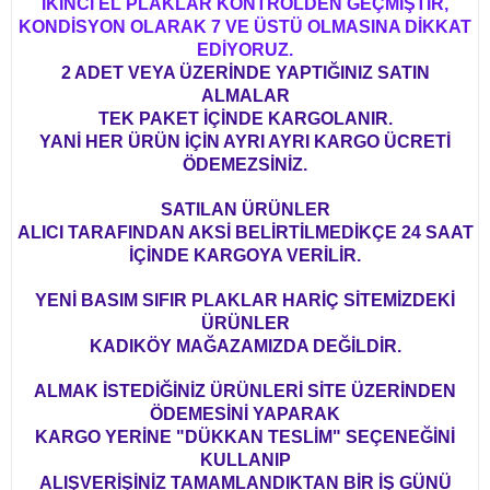
İKİNCİ EL PLAKLAR KONTROLDEN GEÇMİŞTİR,
KONDİSYON OLARAK 7 VE ÜSTÜ OLMASINA DİKKAT
EDİYORUZ.
2 ADET VEYA ÜZERİNDE YAPTIĞINIZ SATIN
ALMALAR
TEK PAKET İÇİNDE KARGOLANIR.
YANİ HER ÜRÜN İÇİN AYRI AYRI KARGO ÜCRETİ
ÖDEMEZSİNİZ.
SATILAN ÜRÜNLER
ALICI TARAFINDAN AKSİ BELİRTİLMEDİKÇE 24 SAAT
İÇİNDE KARGOYA VERİLİR.
YENİ BASIM SIFIR PLAKLAR HARİÇ SİTEMİZDEKİ
ÜRÜNLER
KADIKÖY MAĞAZAMIZDA DEĞİLDİR.
ALMAK İSTEDİĞİNİZ ÜRÜNLERİ SİTE ÜZERİNDEN
ÖDEMESİNİ YAPARAK
KARGO YERİNE "DÜKKAN TESLİM" SEÇENEĞİNİ
KULLANIP
ALIŞVERİŞİNİZ TAMAMLANDIKTAN BİR İŞ GÜNÜ