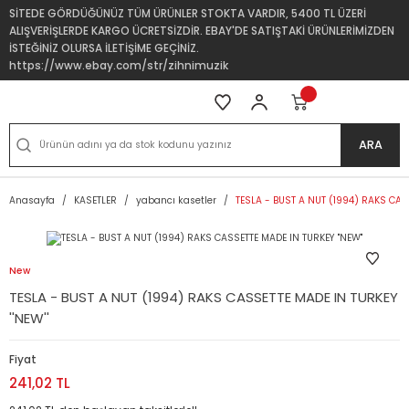
SİTEDE GÖRDÜĞÜNÜZ TÜM ÜRÜNLER STOKTA VARDIR, 5400 TL ÜZERİ
ALIŞVERİŞLERDE KARGO ÜCRETSİZDİR. EBAY'DE SATIŞTAKİ ÜRÜNLERİMİZDEN
İSTEĞİNİZ OLURSA İLETİŞİME GEÇİNİZ.
https://www.ebay.com/str/zihnimuzik
ARA
Anasayfa
KASETLER
yabancı kasetler
TESLA - BUST A NUT (1994) RAKS CASS
New
TESLA - BUST A NUT (1994) RAKS CASSETTE MADE IN TURKEY
''NEW''
Fiyat
241,02 TL