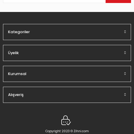
Ürün bilgilerinde hatalar bulunuyor.
Ürün fiyatı diğer sitelerden daha pahalı.
Bu ürüne benzer farklı alternatifler olmalı.
Kategoriler
Üyelik
Gönder
Kurumsal
Alışveriş
Copyright 2023 © Zihni.com