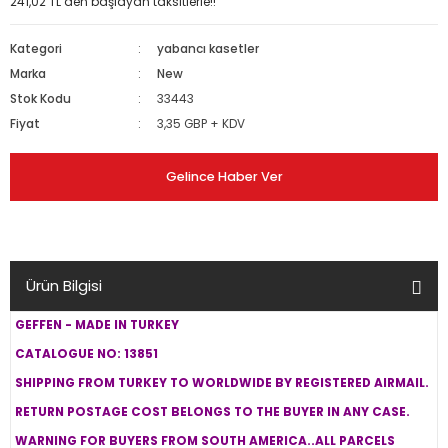
241,02 TL den başlayan taksitlerle!!
Kategori
yabancı kasetler
Marka
New
Stok Kodu
33443
Fiyat
3,35 GBP + KDV
Gelince Haber Ver
Ürün Bilgisi
GEFFEN - MADE IN TURKEY
CATALOGUE NO: 13851
SHIPPING FROM TURKEY TO WORLDWIDE BY REGISTERED AIRMAIL.
RETURN POSTAGE COST BELONGS TO THE BUYER IN ANY CASE.
WARNING FOR BUYERS FROM SOUTH AMERICA..ALL PARCELS