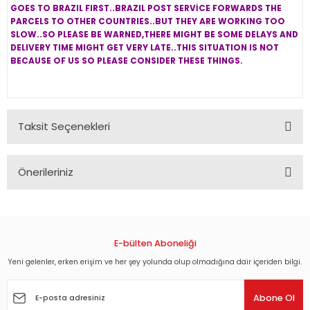
GOES TO BRAZIL FIRST..BRAZIL POST SERVİCE FORWARDS THE
PARCELS TO OTHER COUNTRIES..BUT THEY ARE WORKING TOO
SLOW..SO PLEASE BE WARNED,THERE MIGHT BE SOME DELAYS AND
DELIVERY TIME MIGHT GET VERY LATE..THIS SITUATION IS NOT
BECAUSE OF US SO PLEASE CONSIDER THESE THINGS.
Taksit Seçenekleri
Önerileriniz
Bu ürünün fiyat bilgisi, resim, ürün açıklamalarında ve diğer
konularda yetersiz gördüğünüz noktaları öneri formunu
kullanarak tarafımıza iletebilirsiniz.
Görüş ve önerileriniz için teşekkür ederiz.
E-bülten Aboneliği
Yeni gelenler, erken erişim ve her şey yolunda olup olmadığına dair içeriden bilgi.
Ürün resmi kalitesiz, bozuk veya görüntülenemiyor.
Ürün açıklamasında eksik bilgiler bulunuyor.
Abone Ol