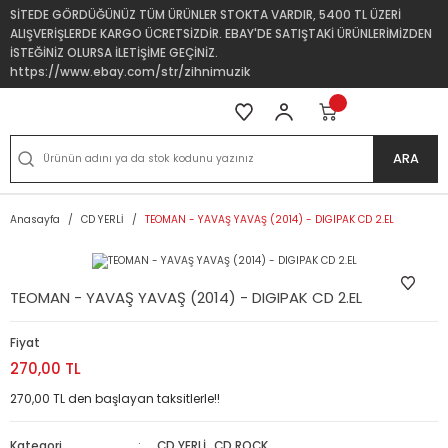
SİTEDE GÖRDÜĞÜNÜZ TÜM ÜRÜNLER STOKTA VARDIR, 5400 TL ÜZERİ
ALIŞVERİŞLERDE KARGO ÜCRETSİZDİR. EBAY'DE SATIŞTAKİ ÜRÜNLERİMİZDEN
İSTEĞİNİZ OLURSA İLETİŞİME GEÇİNİZ.
https://www.ebay.com/str/zihnimuzik
ARA
Anasayfa
CD YERLİ
TEOMAN - YAVAŞ YAVAŞ (2014) - DIGIPAK CD 2.EL
TEOMAN - YAVAŞ YAVAŞ (2014) - DIGIPAK CD 2.EL
Fiyat
270,00 TL
270,00 TL den başlayan taksitlerle!!
Kategori
CD YERLİ
,
CD ROCK