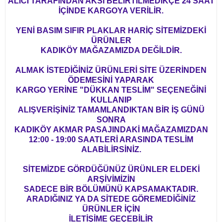
ALICI TARAFINDAN AKSİ BELİRTİLMEDİKÇE 24 SAAT
İÇİNDE KARGOYA VERİLİR.
YENİ BASIM SIFIR PLAKLAR HARİÇ SİTEMİZDEKİ
ÜRÜNLER
KADIKÖY MAĞAZAMIZDA DEĞİLDİR.
ALMAK İSTEDİĞİNİZ ÜRÜNLERİ SİTE ÜZERİNDEN
ÖDEMESİNİ YAPARAK
KARGO YERİNE "DÜKKAN TESLİM" SEÇENEĞİNİ
KULLANIP
ALIŞVERİŞİNİZ TAMAMLANDIKTAN BİR İŞ GÜNÜ
SONRA
KADIKÖY AKMAR PASAJINDAKİ MAĞAZAMIZDAN
12:00 - 19:00 SAATLERİ ARASINDA TESLİM
ALABİLİRSİNİZ.
SİTEMİZDE GÖRDÜĞÜNÜZ ÜRÜNLER ELDEKİ
ARŞİVİMİZİN
SADECE BİR BÖLÜMÜNÜ KAPSAMAKTADIR.
ARADIĞINIZ YA DA SİTEDE GÖREMEDİĞİNİZ
ÜRÜNLER İÇİN
İLETİŞİME GEÇEBİLİR