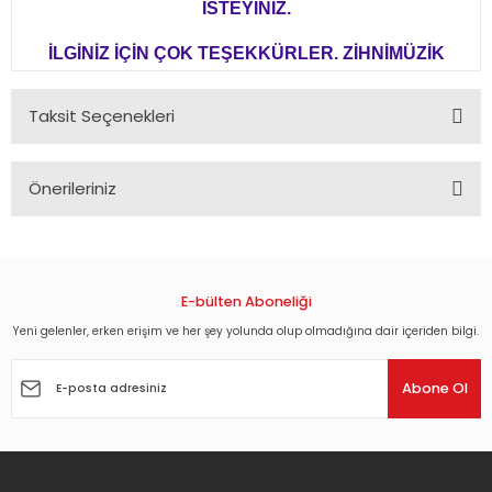
İSTEYİNİZ.
İLGİNİZ İÇİN ÇOK TEŞEKKÜRLER. ZİHNİMÜZİK
Taksit Seçenekleri
Önerileriniz
Bu ürünün fiyat bilgisi, resim, ürün açıklamalarında ve diğer
konularda yetersiz gördüğünüz noktaları öneri formunu
kullanarak tarafımıza iletebilirsiniz.
Görüş ve önerileriniz için teşekkür ederiz.
E-bülten Aboneliği
Yeni gelenler, erken erişim ve her şey yolunda olup olmadığına dair içeriden bilgi.
Ürün resmi kalitesiz, bozuk veya görüntülenemiyor.
Ürün açıklamasında eksik bilgiler bulunuyor.
Abone Ol
Ürün bilgilerinde hatalar bulunuyor.
Ürün fiyatı diğer sitelerden daha pahalı.
Bu ürüne benzer farklı alternatifler olmalı.