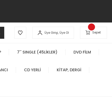
A
Sepet
Üye Girişi,
Üye Ol
P
7'' SINGLE (45LİKLER)
DVD FİLM
ANCI
CD YERLİ
KİTAP, DERGİ