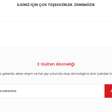
İLGİNİZ İÇİN ÇOK TEŞEKKÜRLER. ZİHNİMÜZİK
konularda yetersiz gördüğünüz noktaları öneri formunu kullanarak tarafım
E-bülten Aboneliği
i gelenler, erken erişim ve her şey yolunda olup olmadığına dair içeriden bi