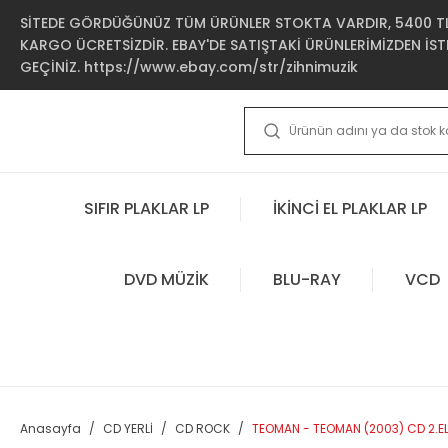
SİTEDE GÖRDÜĞÜNÜZ TÜM ÜRÜNLER STOKTA VARDIR, 5400 TL 
KARGO ÜCRETSİZDİR. EBAY'DE SATIŞTAKİ ÜRÜNLERİMİZDEN İSTE
GEÇİNİZ. https://www.ebay.com/str/zihnimuzik
SIFIR PLAKLAR LP
İKİNCİ EL PLAKLAR LP
DVD MÜZİK
BLU-RAY
VCD
Anasayfa
CD YERLİ
CD ROCK
TEOMAN - TEOMAN (2003) CD 2.E