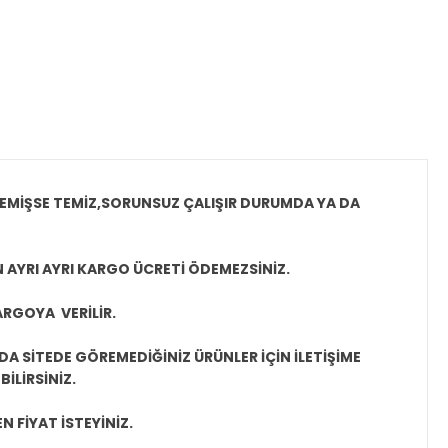
MEMİŞSE TEMİZ,SORUNSUZ ÇALIŞIR DURUMDA YA DA
N AYRI AYRI KARGO ÜCRETİ ÖDEMEZSİNİZ.
ARGOYA VERİLİR.
A SİTEDE GÖREMEDİĞİNİZ ÜRÜNLER İÇİN İLETİŞİME
İLİRSİNİZ.
N FİYAT İSTEYİNİZ.