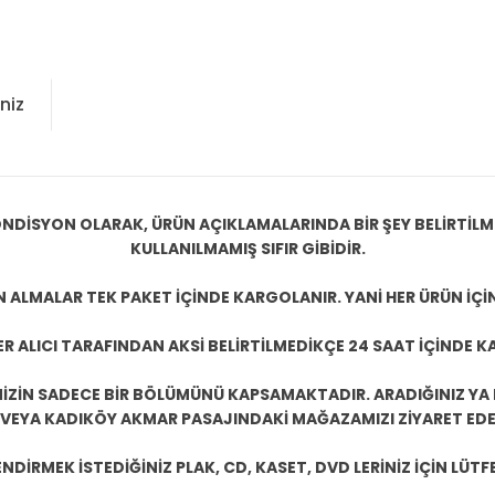
niz
NDİSYON OLARAK, ÜRÜN AÇIKLAMALARINDA BİR ŞEY BELİRTİL
KULLANILMAMIŞ SIFIR GİBİDİR.
N ALMALAR TEK PAKET İÇİNDE KARGOLANIR. YANİ HER ÜRÜN İÇİ
R ALICI TARAFINDAN AKSİ BELİRTİLMEDİKÇE 24 SAAT İÇİNDE K
ZİN SADECE BİR BÖLÜMÜNÜ KAPSAMAKTADIR. ARADIĞINIZ YA D
 VEYA KADIKÖY AKMAR PASAJINDAKİ MAĞAZAMIZI ZİYARET EDEB
DİRMEK İSTEDİĞİNİZ PLAK, CD, KASET, DVD LERİNİZ İÇİN LÜTFE