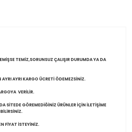
MEMİŞSE TEMİZ,SORUNSUZ ÇALIŞIR DURUMDA YA DA
N AYRI AYRI KARGO ÜCRETİ ÖDEMEZSİNİZ.
ARGOYA VERİLİR.
A SİTEDE GÖREMEDİĞİNİZ ÜRÜNLER İÇİN İLETİŞİME
İLİRSİNİZ.
N FİYAT İSTEYİNİZ.