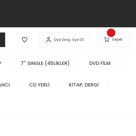
A
Sepet
Üye Girişi,
Üye Ol
P
7'' SINGLE (45LİKLER)
DVD FİLM
ANCI
CD YERLİ
KİTAP, DERGİ