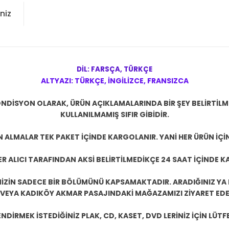
niz
DİL: FARSÇA, TÜRKÇE
ALTYAZI: TÜRKÇE, İNGİLİZCE, FRANSIZCA
NDİSYON OLARAK, ÜRÜN AÇIKLAMALARINDA BİR ŞEY BELİRTİL
KULLANILMAMIŞ SIFIR GİBİDİR.
N ALMALAR TEK PAKET İÇİNDE KARGOLANIR. YANİ HER ÜRÜN İÇİ
R ALICI TARAFINDAN AKSİ BELİRTİLMEDİKÇE 24 SAAT İÇİNDE K
ZİN SADECE BİR BÖLÜMÜNÜ KAPSAMAKTADIR. ARADIĞINIZ YA D
 VEYA KADIKÖY AKMAR PASAJINDAKİ MAĞAZAMIZI ZİYARET EDEB
DİRMEK İSTEDİĞİNİZ PLAK, CD, KASET, DVD LERİNİZ İÇİN LÜTFE