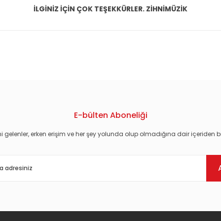
İLGİNİZ İÇİN ÇOK TEŞEKKÜRLER. ZİHNİMÜZİK
konularda yetersiz gördüğünüz noktaları öneri formunu kullanarak tarafım
E-bülten Aboneliği
i gelenler, erken erişim ve her şey yolunda olup olmadığına dair içeriden bi
Gönder