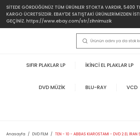
SİTEDE GÖRDÜĞÜNÜZ TÜM ÜRÜNLER STOKTA VARDIR, 5400 TL 
KARGO ÜCRETSİZDİR. EBAY'DE SATIŞTAKİ ÜRÜNLERİMİZDEN İSTE
GEÇİNİZ. https://www.ebay.com/str/zihnimuzik
SIFIR PLAKLAR LP
İKİNCİ EL PLAKLAR LP
DVD MÜZİK
BLU-RAY
VCD
Anasayfa
DVD FİLM
TEN - 10 - ABBAS KIAROSTAMI - DVD 2.EL İRAN 