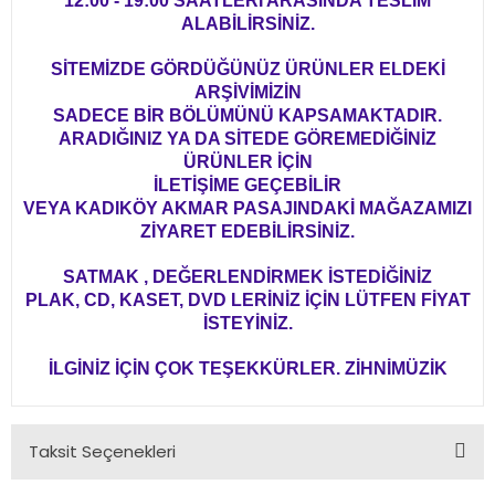
12:00 - 19:00 SAATLERİ ARASINDA TESLİM
ALABİLİRSİNİZ.
SİTEMİZDE GÖRDÜĞÜNÜZ ÜRÜNLER ELDEKİ
ARŞİVİMİZİN
SADECE BİR BÖLÜMÜNÜ KAPSAMAKTADIR.
ARADIĞINIZ YA DA SİTEDE GÖREMEDİĞİNİZ
ÜRÜNLER İÇİN
İLETİŞİME GEÇEBİLİR
VEYA KADIKÖY AKMAR PASAJINDAKİ MAĞAZAMIZI
ZİYARET EDEBİLİRSİNİZ.
SATMAK , DEĞERLENDİRMEK İSTEDİĞİNİZ
PLAK, CD, KASET, DVD LERİNİZ İÇİN LÜTFEN FİYAT
İSTEYİNİZ.
İLGİNİZ İÇİN ÇOK TEŞEKKÜRLER. ZİHNİMÜZİK
Taksit Seçenekleri