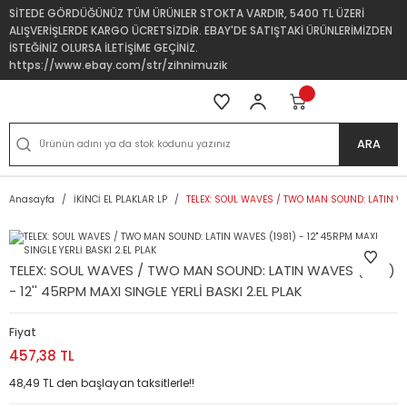
SİTEDE GÖRDÜĞÜNÜZ TÜM ÜRÜNLER STOKTA VARDIR, 5400 TL ÜZERİ
ALIŞVERİŞLERDE KARGO ÜCRETSİZDİR. EBAY'DE SATIŞTAKİ ÜRÜNLERİMİZDEN
İSTEĞİNİZ OLURSA İLETİŞİME GEÇİNİZ.
https://www.ebay.com/str/zihnimuzik
ARA
Anasayfa
İKİNCİ EL PLAKLAR LP
TELEX: SOUL WAVES / TWO MAN SOUND: LATIN WAVE
TELEX: SOUL WAVES / TWO MAN SOUND: LATIN WAVES (1981)
- 12'' 45RPM MAXI SINGLE YERLİ BASKI 2.EL PLAK
Fiyat
457,38 TL
48,49 TL den başlayan taksitlerle!!