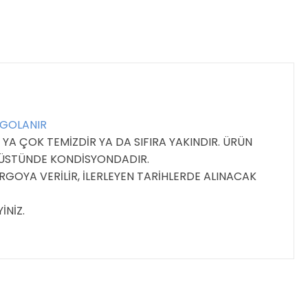
RGOLANIR
YA ÇOK TEMİZDİR YA DA SIFIRA YAKINDIR. ÜRÜN
E ÜSTÜNDE KONDİSYONDADIR.
GOYA VERİLİR, İLERLEYEN TARİHLERDE ALINACAK
İNİZ.
ıza iletebilirsiniz.