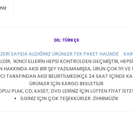
niz
DİL: TÜRKÇE
ÜZERİ SAYIDA ALDIĞINIZ ÜRÜNLER TEK PAKET HALİNDE KA
R, İKİNCİ ELLERİN HEPSİ KONTROLDEN GEÇMİŞTİR, HEPSİ 
HAKKINDA AKSİ BİR ŞEY YAZILMAMIŞSA, ÜRÜN ÇOK İYİ V
I TARAFINDAN AKSİ BELİRTİLMEDİKÇE 24 SAAT İÇİNDE KAR
ÜRÜNLER İÇİN KARGO BEKLETİLİR.
PLU PLAK, CD, KASET, DVD LERİNİZ İÇİN LÜTFEN FİYAT İSTEY
İLGİNİZ İÇİN ÇOK TEŞEKKÜRLER. ZİHNİMÜZİK
konularda yetersiz gördüğünüz noktaları öneri formunu kullanarak tarafım