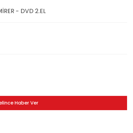
MİRER - DVD 2.EL
elince Haber Ver