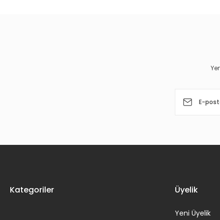
Ürün resmi kalitesiz, bozuk veya görüntülenemiyor.
Ürün açıklamasında eksik bilgiler bulunuyor.
Ürün bilgilerinde hatalar bulunuyor.
Yen
Ürün fiyatı diğer sitelerden daha pahalı.
Bu ürüne benzer farklı alternatifler olmalı.
Kategoriler
Üyelik
Yeni Üyelik