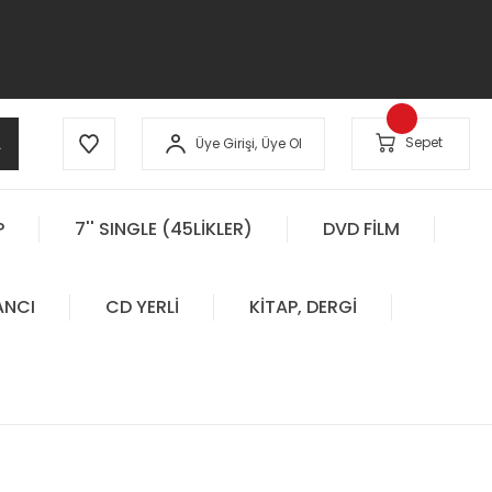
A
Sepet
Üye Girişi,
Üye Ol
P
7'' SINGLE (45LİKLER)
DVD FİLM
ANCI
CD YERLİ
KİTAP, DERGİ