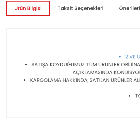
Ürün Bilgisi
Taksit Seçenekleri
Önerileri
2 VE 
SATIŞA KOYDUĞUMUZ TÜM ÜRÜNLER ORİJİNALDİ
AÇIKLAMASINDA KONDİSYON 
KARGOLAMA HAKKINDA; SATILAN ÜRÜNLER ALIC
TO
Bu ürünün fiyat bilgisi, resim, ürün açıklamalarında ve diğer 
Görüş ve önerileriniz için teşekkür ederiz.