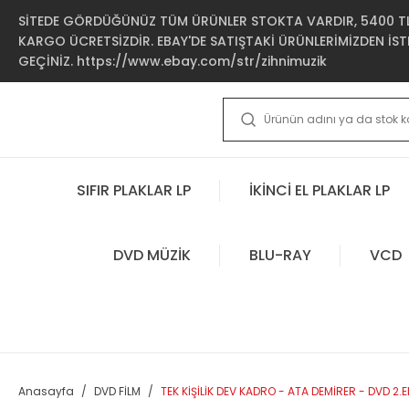
SİTEDE GÖRDÜĞÜNÜZ TÜM ÜRÜNLER STOKTA VARDIR, 5400 TL 
KARGO ÜCRETSİZDİR. EBAY'DE SATIŞTAKİ ÜRÜNLERİMİZDEN İSTE
GEÇİNİZ. https://www.ebay.com/str/zihnimuzik
SIFIR PLAKLAR LP
İKİNCİ EL PLAKLAR LP
DVD MÜZİK
BLU-RAY
VCD
Anasayfa
DVD FİLM
TEK KİŞİLİK DEV KADRO - ATA DEMİRER - DVD 2.E