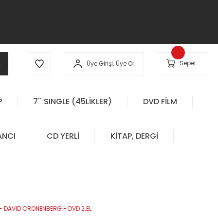
A
Sepet
Üye Girişi,
Üye Ol
P
7'' SINGLE (45LİKLER)
DVD FİLM
ANCI
CD YERLİ
KİTAP, DERGİ
 - DAVID CRONENBERG - DVD 2.EL