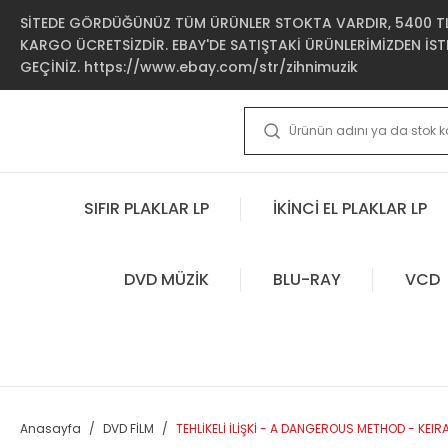
SİTEDE GÖRDÜĞÜNÜZ TÜM ÜRÜNLER STOKTA VARDIR, 5400 TL 
KARGO ÜCRETSİZDİR. EBAY'DE SATIŞTAKİ ÜRÜNLERİMİZDEN İSTE
GEÇİNİZ. https://www.ebay.com/str/zihnimuzik
SIFIR PLAKLAR LP
İKİNCİ EL PLAKLAR LP
DVD MÜZİK
BLU-RAY
VCD
Anasayfa
DVD FİLM
TEHLİKELİ İLİŞKİ - A DANGEROUS METHOD - KE