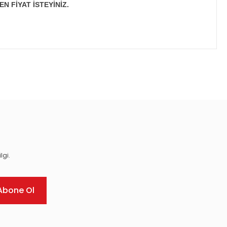
N FİYAT İSTEYİNİZ.
ıza iletebilirsiniz.
lgi.
Abone Ol