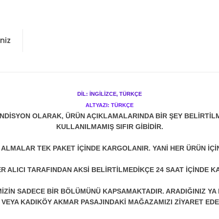
niz
DİL: İNGİLİZCE, TÜRKÇE
ALTYAZI: TÜRKÇE
NDİSYON OLARAK, ÜRÜN AÇIKLAMALARINDA BİR ŞEY BELİRTİL
KULLANILMAMIŞ SIFIR GİBİDİR.
N ALMALAR TEK PAKET İÇİNDE KARGOLANIR. YANİ HER ÜRÜN İÇİ
R ALICI TARAFINDAN AKSİ BELİRTİLMEDİKÇE 24 SAAT İÇİNDE K
ZİN SADECE BİR BÖLÜMÜNÜ KAPSAMAKTADIR. ARADIĞINIZ YA D
 VEYA KADIKÖY AKMAR PASAJINDAKİ MAĞAZAMIZI ZİYARET EDEB