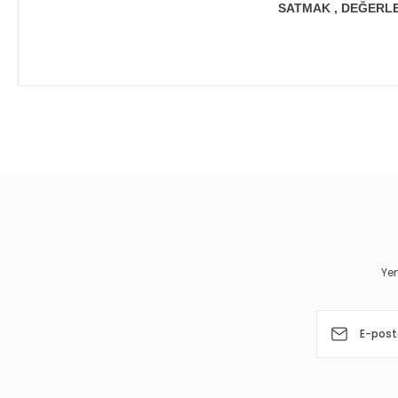
SATMAK , DEĞERLEN
Bu ürünün fiyat bilgisi, resim, ürün açıklamalarında ve diğer 
Görüş ve önerileriniz için teşekkür ederiz.
Ürün resmi kalitesiz, bozuk veya görüntülenemiyor.
Ürün açıklamasında eksik bilgiler bulunuyor.
Ürün bilgilerinde hatalar bulunuyor.
Yen
Ürün fiyatı diğer sitelerden daha pahalı.
Bu ürüne benzer farklı alternatifler olmalı.