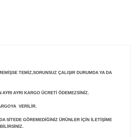
MEMİŞSE TEMİZ,SORUNSUZ ÇALIŞIR DURUMDA YA DA
N AYRI AYRI KARGO ÜCRETİ ÖDEMEZSİNİZ.
ARGOYA VERİLİR.
A SİTEDE GÖREMEDİĞİNİZ ÜRÜNLER İÇİN İLETİŞİME
İLİRSİNİZ.