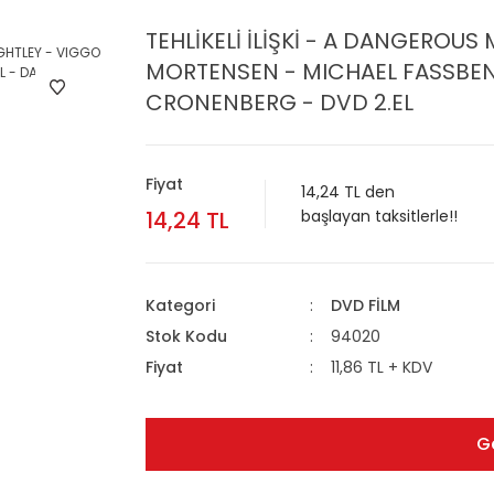
TEHLİKELİ İLİŞKİ - A DANGEROU
MORTENSEN - MICHAEL FASSBEN
CRONENBERG - DVD 2.EL
Fiyat
14,24 TL den
14,24 TL
başlayan taksitlerle!!
Kategori
DVD FİLM
Stok Kodu
94020
Fiyat
11,86 TL + KDV
G