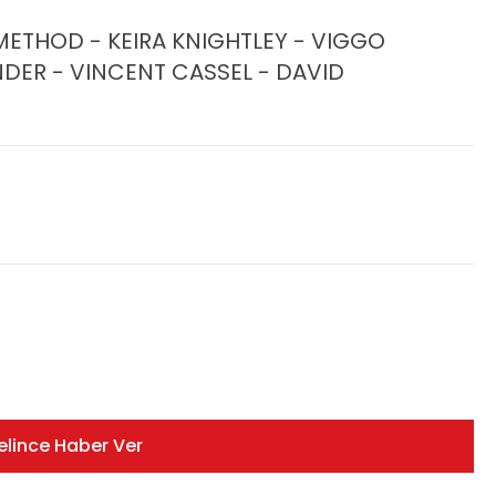
S METHOD - KEIRA KNIGHTLEY - VIGGO
DER - VINCENT CASSEL - DAVID
elince Haber Ver