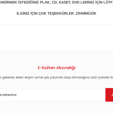
DİRMEK İSTEDİĞİNİZ PLAK, CD, KASET, DVD LERİNİZ İÇİN LÜTFE
İLGİNİZ İÇİN ÇOK TEŞEKKÜRLER. ZİHNİMÜZİK
konularda yetersiz gördüğünüz noktaları öneri formunu kullanarak tarafım
E-bülten Aboneliği
i gelenler, erken erişim ve her şey yolunda olup olmadığına dair içeriden bi