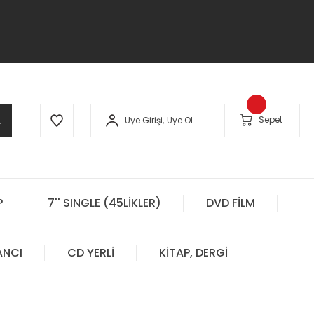
A
Sepet
Üye Girişi,
Üye Ol
P
7'' SINGLE (45LİKLER)
DVD FİLM
ANCI
CD YERLİ
KİTAP, DERGİ