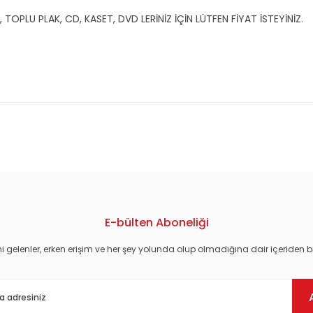
OPLU PLAK, CD, KASET, DVD LERİNİZ İÇİN LÜTFEN FİYAT İSTEYİNİZ.
konularda yetersiz gördüğünüz noktaları öneri formunu kullanarak tarafım
E-bülten Aboneliği
i gelenler, erken erişim ve her şey yolunda olup olmadığına dair içeriden bi