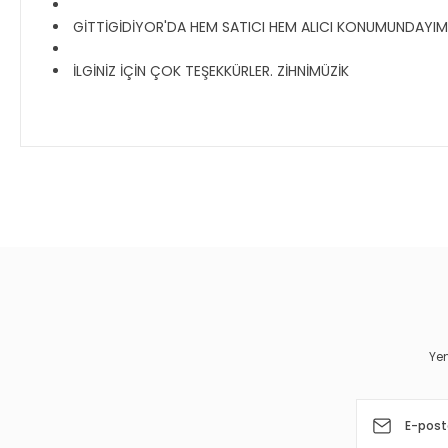
GİTTİGİDİYOR'DA HEM SATICI HEM ALICI KONUMUNDAYIM, T
İLGİNİZ İÇİN ÇOK TEŞEKKÜRLER. ZİHNİMÜZİK
Bu ürünün fiyat bilgisi, resim, ürün açıklamalarında ve diğer 
Görüş ve önerileriniz için teşekkür ederiz.
Ürün resmi kalitesiz, bozuk veya görüntülenemiyor.
Ürün açıklamasında eksik bilgiler bulunuyor.
Ürün bilgilerinde hatalar bulunuyor.
Yen
Ürün fiyatı diğer sitelerden daha pahalı.
Bu ürüne benzer farklı alternatifler olmalı.