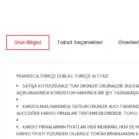
Ürün Bilgisi
Taksit Seçenekleri
Önerileri
FRANSIZCA,TÜRKÇE DUBLAJ; TÜRKÇE ALTYAZI
SATIŞA KOYDUĞUMUZ TÜM ÜRÜNLER ORİJİNALDİR, BULGAR, R
AÇIKLAMASINDA KONDİSYON HAKKINDA BİR ŞEY YAZMAMIŞS
KARGOLAMA HAKKINDA; SATILAN ÜRÜNLER ALICI TARAFINDAN
ALICI DİĞER KARGO FİRMALARI TERCİHİNİ BİLDİREBİLİR. TOPL
KARGO FİRMALARININ FİYATLARI HEM İNDİRİMİM, HEM DE H
KARGO FİYATI YÜZÜNDEN OLUMSUZ YORUM BIRAKILMASINI K