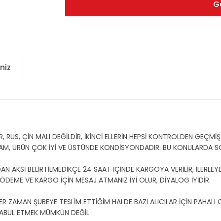
G
niz
US, ÇİN MALI DEĞİLDİR, İKİNCİ ELLERİN HEPSİ KONTROLDEN GEÇMİŞT
AM, ÜRÜN ÇOK İYİ VE ÜSTÜNDE KONDİSYONDADIR. BU KONULARDA 
 AKSİ BELİRTİLMEDİKÇE 24 SAAT İÇİNDE KARGOYA VERİLİR, İLERLEYE
U ÖDEME VE KARGO İÇİN MESAJ ATMANIZ İYİ OLUR, DİYALOG İYİDİR.
ER ZAMAN ŞUBEYE TESLİM ETTİĞİM HALDE BAZI ALICILAR İÇİN PAHALI
ABUL ETMEK MÜMKÜN DEĞİL .