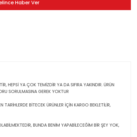
elince Haber Ver
İR, HEPSİ YA ÇOK TEMİZDİR YA DA SIFIRA YAKINDIR. ÜRÜN
SORU SORULMASINA GEREK YOKTUR
N TARİHLERDE BİTECEK ÜRÜNLER İÇİN KARGO BEKLETİLİR,
 OLABİLMEKTEDİR, BUNDA BENİM YAPABİLECEĞİM BİR ŞEY YOK,