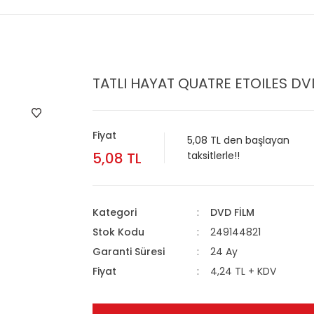
TATLI HAYAT QUATRE ETOILES DVD
Fiyat
5,08 TL den başlayan
5,08 TL
taksitlerle!!
Kategori
DVD FİLM
Stok Kodu
249144821
Garanti Süresi
24 Ay
Fiyat
4,24 TL + KDV