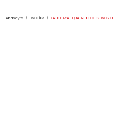
Anasayfa
DVD FİLM
TATLI HAYAT QUATRE ETOILES DVD 2.EL